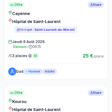
Offre
Étape
Cayenne
Hôpital de Saint-Laurent
Fin trajet :
Saint-Laurent-du-Maroni
Jeudi 6 Août 2026
Demain
•
06:15
25 €
3 places
/place
Dad
♂ Homme
Adulte
Réserver ce trajet
Offre
Étape
Kourou
Hôpital de Saint-Laurent