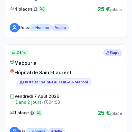
25 €
4 places
/place
Ross
♂ Homme
Adulte
Réserver ce trajet
Offre
Étape
Macouria
Hôpital de Saint-Laurent
Fin trajet :
Saint-Laurent-du-Maroni
Vendredi 7 Août 2026
Dans 2 jours
•
04:00
25 €
1 place
/place
Kla
♂ Homme
Adulte