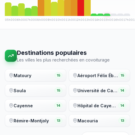
05
h00
06
h00
07
h00
08
h00
09
h00
10
h00
11
h00
12
h00
13
h00
14
h00
15
h00
16
h00
17
h00
1
Destinations populaires
Les villes les plus recherchées en covoiturage
Matoury
Aéroport Félix Éboué
15
15
Soula
Université de Cayenne
15
14
Cayenne
Hôpital de Cayenne
14
14
Rémire-Montjoly
Macouria
13
13