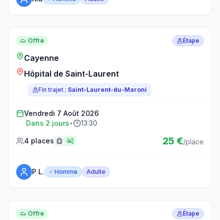
Réserver ce trajet
Offre
Étape
Cayenne
Hôpital de Saint-Laurent
Fin trajet :
Saint-Laurent-du-Maroni
Vendredi 7 Août 2026
Dans 2 jours
•
13:30
25 €
4 places
/place
P L.
♂ Homme
Adulte
Réserver ce trajet
Offre
Étape