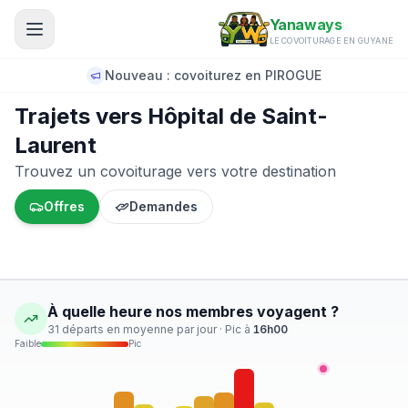
Aller au contenu principal
Yanaways
LE COVOITURAGE EN GUYANE
Nouveau : covoiturez en PIROGUE
Trajets vers Hôpital de Saint-
Laurent
Trouvez un covoiturage vers votre destination
Offres
Demandes
À quelle heure nos membres voyagent ?
31
départs en moyenne par jour · Pic à
16
h00
Faible
Pic