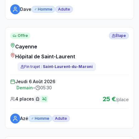
Dave
♂ Homme
Adulte
Réserver ce trajet
Offre
Étape
Cayenne
Hôpital de Saint-Laurent
Fin trajet :
Saint-Laurent-du-Maroni
Jeudi 6 Août 2026
Demain
•
05:30
25 €
4 places
/place
Azé
♂ Homme
Adulte
Réserver ce trajet