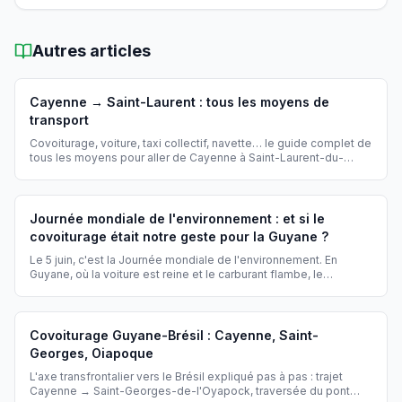
Autres articles
Cayenne → Saint-Laurent : tous les moyens de
transport
Covoiturage, voiture, taxi collectif, navette… le guide complet de
tous les moyens pour aller de Cayenne à Saint-Laurent-du-
Maroni et combien ça coûte.
Journée mondiale de l'environnement : et si le
covoiturage était notre geste pour la Guyane ?
Le 5 juin, c'est la Journée mondiale de l'environnement. En
Guyane, où la voiture est reine et le carburant flambe, le
covoiturage est l'un des gestes écologiques les plus simples et
les plus efficaces. Voici comment chaque trajet partagé sur
Yanaways protège la forêt, les fleuves et le littoral guyanais.
Covoiturage Guyane-Brésil : Cayenne, Saint-
Georges, Oiapoque
L'axe transfrontalier vers le Brésil expliqué pas à pas : trajet
Cayenne → Saint-Georges-de-l'Oyapock, traversée du pont