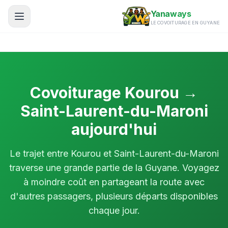
Aller au contenu principal
Yanaways
LE COVOITURAGE EN GUYANE
Publication instantanée de vos trajets
Covoiturage Kourou →
Saint-Laurent-du-Maroni
aujourd'hui
Le trajet entre Kourou et Saint-Laurent-du-Maroni
traverse une grande partie de la Guyane. Voyagez
à moindre coût en partageant la route avec
d'autres passagers, plusieurs départs disponibles
chaque jour.