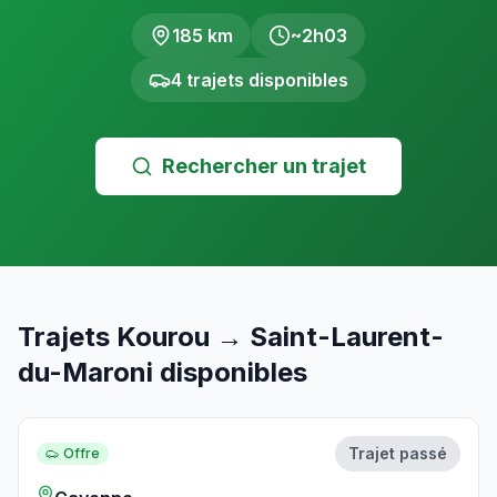
185
km
~
2h03
4
trajet
s
disponible
s
Rechercher un trajet
Trajets
Kourou
→
Saint-Laurent-
du-Maroni
disponibles
Trajet passé
Offre