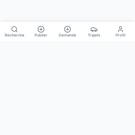
Recherche
Publier
Demande
Trajets
Profil
Yanaways
Yanaways est une plateforme de covoiturage dédiée à la