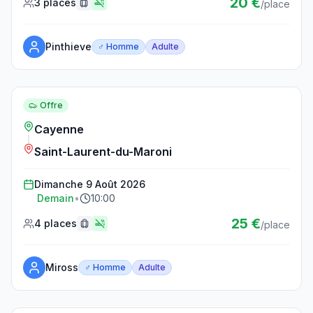
20 €
3 places
/place
Pinthieve
♂ Homme
Adulte
Réserver ce trajet
Offre
Cayenne
Saint-Laurent-du-Maroni
Dimanche 9 Août 2026
Demain
•
10:00
25 €
4 places
/place
Miross
♂ Homme
Adulte
Réserver ce trajet