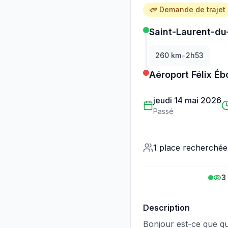
Demande de trajet
Saint-Laurent-du
•
260
km
2h53
Aéroport Félix É
jeudi 14 mai 2026
Passé
1 place recherchée
3
Description
Bonjour est-ce que q