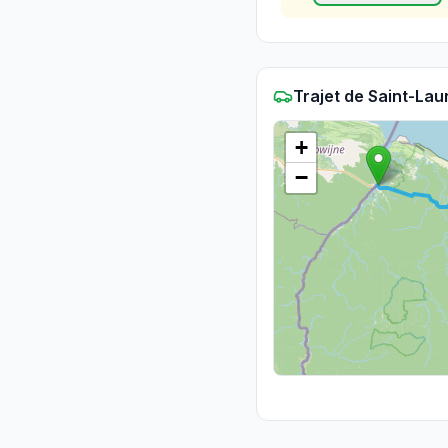
Trajet
de
Saint-Lau
+
−