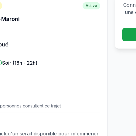
Conne
Active
une 
-Maroni
boué
Soir (18h - 22h)
personne
s
consulte
nt
ce trajet
uelqu'un serait disponible pour m'emmener