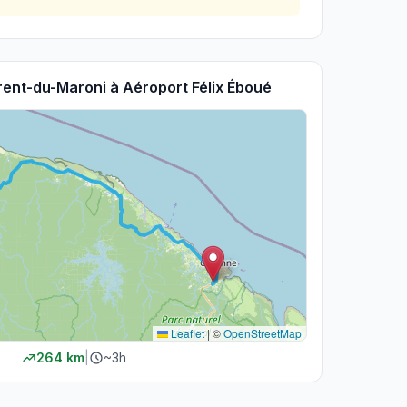
rent-du-Maroni
à
Aéroport Félix Éboué
Leaflet
|
©
OpenStreetMap
264
km
|
~
3h