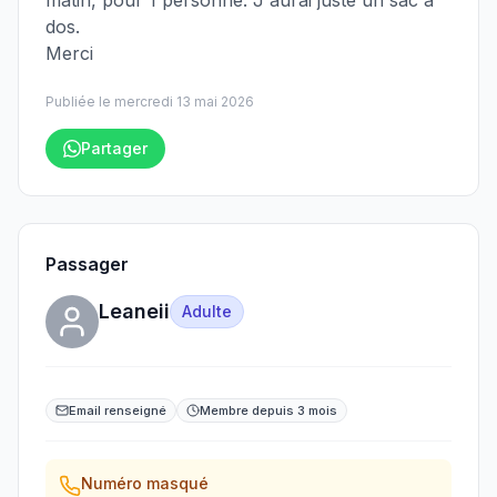
matin, pour 1 personne. J'aurai juste un sac à
dos.
Merci
Publiée le
mercredi 13 mai 2026
Partager
Passager
Leaneii
Adulte
Email renseigné
Membre depuis 3 mois
Numéro masqué