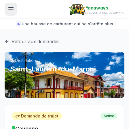
Aller au contenu principal
Yanaways
LE COVOITURAGE EN GUYANE
Une hausse de carburant qui ne s'arrête plus
Retour aux demandes
Destination
Saint-Laurent-du-Maroni
Demande de trajet
Active
Cayenne