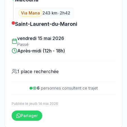
•
Via Mana
243
km
2h42
Saint-Laurent-du-Maroni
vendredi 15 mai 2026
Passé
Après-midi (12h - 18h)
1 place recherchée
6
personne
s
consulte
nt
ce trajet
Publiée le
jeudi 14 mai 2026
Partager