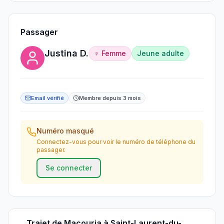
Passager
Justina D.
♀ Femme
Jeune adulte
Email vérifié
Membre depuis 3 mois
Numéro masqué
Connectez-vous pour voir le numéro de téléphone du
passager.
Se connecter
Trajet
de
Macouria
à
Saint-Laurent-du-