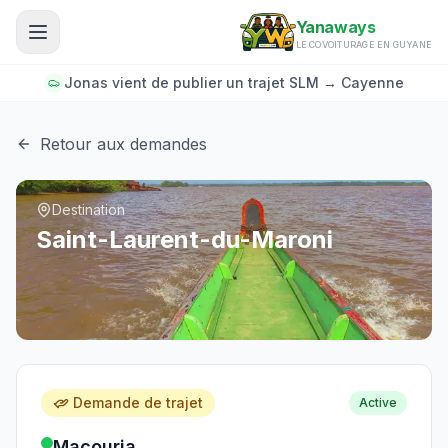
Aller au contenu principal
Yanaways
LE COVOITURAGE EN GUYANE
Jonas vient de publier un trajet SLM → Cayenne
Retour aux demandes
Destination
Saint-Laurent-du-Maroni
Demande de trajet
Active
Macouria