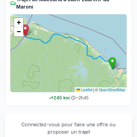
Maroni
+
−
Leaflet
|
©
OpenStreetMap
245
km
|
~
2h45
Connectez-vous pour faire une offre ou
proposer un trajet