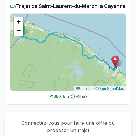
Trajet
de
Saint-Laurent-du-Maroni
à
Cayenne
+
−
Leaflet
|
©
OpenStreetMap
257
km
|
~
2h53
Connectez-vous pour faire une offre ou
proposer un trajet