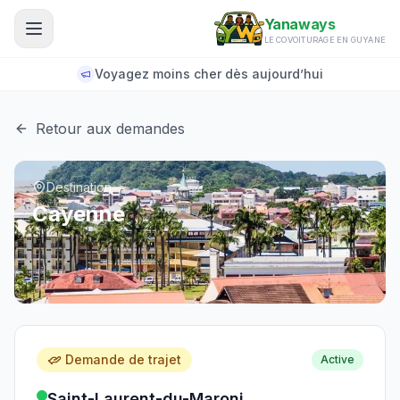
Aller au contenu principal
Yanaways
LE COVOITURAGE EN GUYANE
Voyagez moins cher dès aujourd’hui
Retour aux demandes
Destination
Cayenne
Demande de trajet
Active
Saint-Laurent-du-Maroni