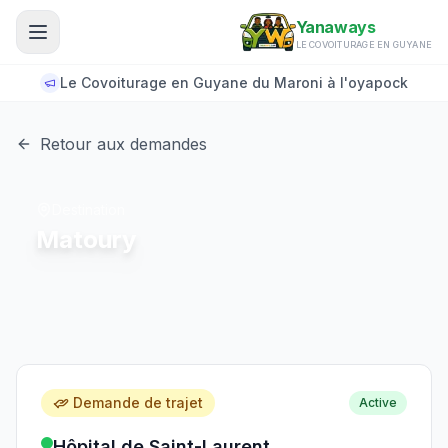
Aller au contenu principal
Yanaways
LE COVOITURAGE EN GUYANE
Le Covoiturage en Guyane du Maroni à l'oyapock
Retour aux demandes
Destination
Matoury
Demande de trajet
Active
Hôpital de Saint-Laurent