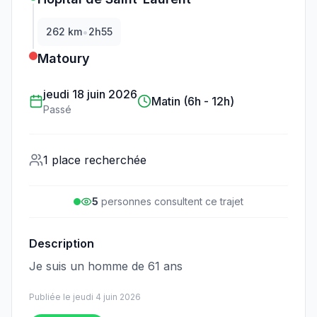
•
262
km
2h55
Matoury
jeudi 18 juin 2026
Matin (6h - 12h)
Passé
1 place recherchée
5
personne
s
consulte
nt
ce trajet
Description
Je suis un homme de 61 ans
Publiée le
jeudi 4 juin 2026