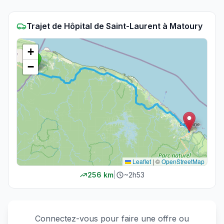
Trajet
de
Hôpital de Saint-Laurent
à
Matoury
+
−
Leaflet
|
©
OpenStreetMap
256
km
|
~
2h53
Connectez-vous pour faire une offre ou