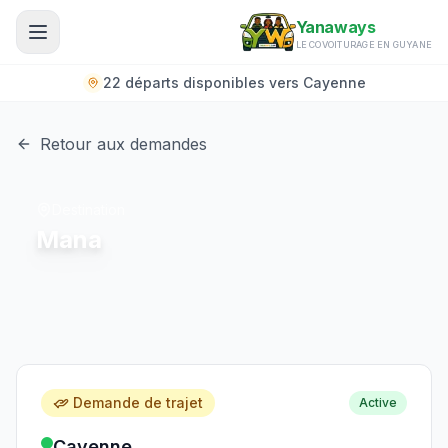
Aller au contenu principal
Yanaways
LE COVOITURAGE EN GUYANE
22 départs disponibles vers Cayenne
Retour aux demandes
Destination
Mana
Demande de trajet
Active
Cayenne