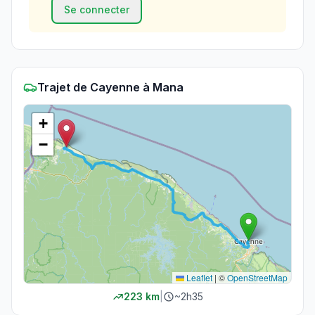
Se connecter
Trajet
de
Cayenne
à
Mana
+
−
Leaflet
|
©
OpenStreetMap
223
km
|
~
2h35