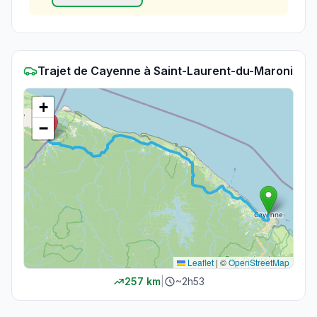
Trajet
de
Cayenne
à
Saint-Laurent-du-Maroni
+
−
Leaflet
|
©
OpenStreetMap
257
km
|
~
2h53