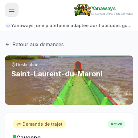
Aller au contenu principal
Yanaways
LE COVOITURAGE EN GUYANE
Yanaways, une plateforme adaptée aux habitudes guyanaises.
Retour aux demandes
Destination
Saint-Laurent-du-Maroni
Demande de trajet
Active
Cayenne