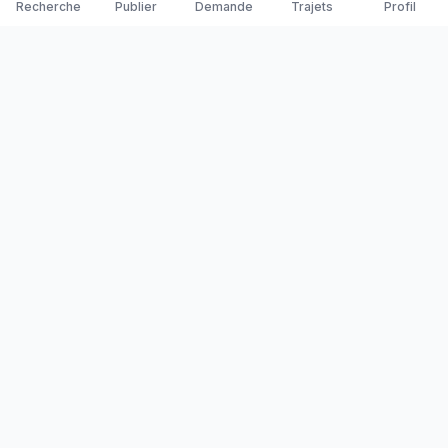
Recherche
Publier
Demande
Trajets
Profil
Yanaways
Yanaways est une plateforme de covoiturage dédiée à la
Guyane, partagez vos trajets. Voyagez autrement. Ensemble
sur la route, reliez les communes guyanaises.
Notre communauté