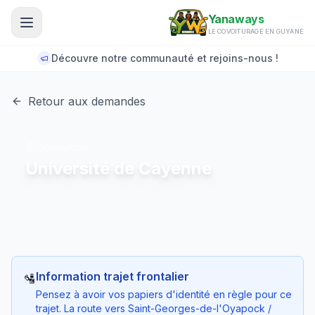
Aller au contenu principal
Yanaways
LE COVOITURAGE EN GUYANE
Découvre notre communauté et rejoins-nous !
Retour aux demandes
Destination
Université de Cayenne
Information trajet frontalier
🛂
Pensez à avoir vos papiers d'identité en règle pour ce
trajet. La route vers Saint-Georges-de-l'Oyapock /