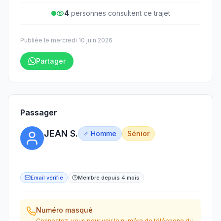
4
personne
s
consulte
nt
ce trajet
Publiée le
mercredi 10 juin 2026
Partager
Passager
JEAN S.
♂ Homme
Sénior
Email vérifié
Membre depuis 4 mois
Numéro masqué
Connectez-vous pour voir le numéro de téléphone du