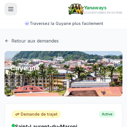
Aller au contenu principal
Yanaways
LE COVOITURAGE EN GUYANE
Traversez la Guyane plus facilement
Retour aux demandes
Destination
Cayenne
Demande de trajet
Active
Saint-Laurent-du-Maroni