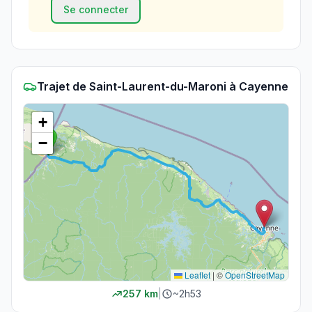
Se connecter
Trajet
de
Saint-Laurent-du-Maroni
à
Cayenne
+
−
Leaflet
|
©
OpenStreetMap
257
km
|
~
2h53