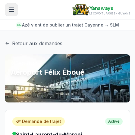
Aller au contenu principal
Yanaways
LE COVOITURAGE EN GUYANE
Azé vient de publier un trajet Cayenne → SLM
Retour aux demandes
Destination
Aéroport Félix Éboué
Demande de trajet
Active
Saint-Laurent-du-Maroni