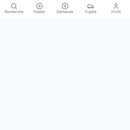
Recherche
Publier
Demande
Trajets
Profil
Yanaways
Yanaways est une plateforme de covoiturage dédiée à la
Guyane, partagez vos trajets. Voyagez autrement. Ensemble
sur la route, reliez les communes guyanaises.