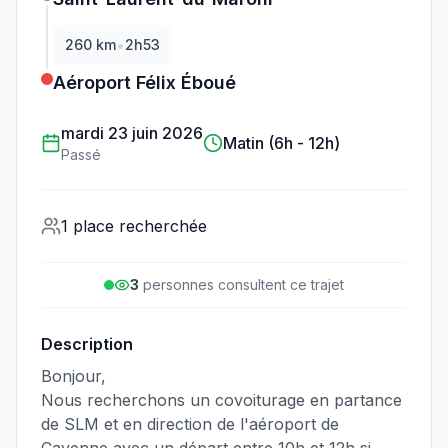
•
260
km
2h53
Aéroport Félix Éboué
mardi 23 juin 2026
Matin (6h - 12h)
Passé
1 place recherchée
3
personne
s
consulte
nt
ce trajet
Description
Bonjour,
Nous recherchons un covoiturage en partance
de SLM et en direction de l'aéroport de