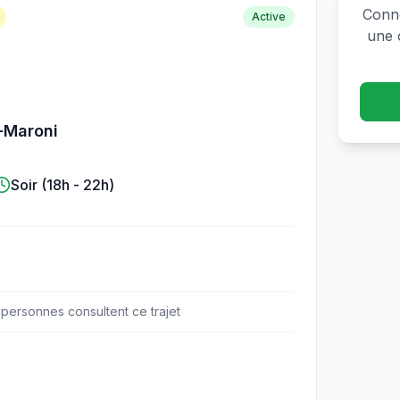
Conne
Active
une 
-Maroni
Soir (18h - 22h)
personne
s
consulte
nt
ce trajet