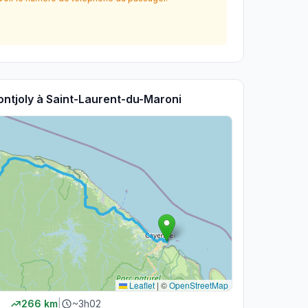
ntjoly
à
Saint-Laurent-du-Maroni
Leaflet
|
©
OpenStreetMap
266
km
|
~
3h02