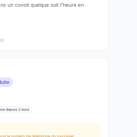
ns un covoit quelque soit l'heure en
026
dulte
re depuis 2 mois
oir le numéro de téléphone du passager.