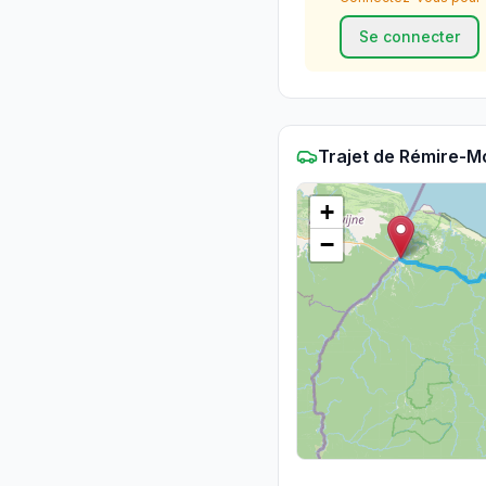
Se connecter
Trajet
de
Rémire-Mo
+
−