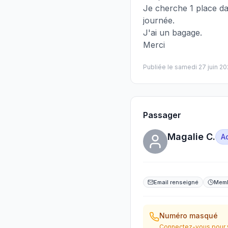
Je cherche 1 place da
journée.
J'ai un bagage.
Merci
Publiée le
samedi 27 juin 2
Passager
Magalie C.
A
Email renseigné
Memb
Numéro masqué
Connectez-vous pour v