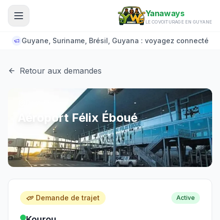
Aller au contenu principal
Yanaways
LE COVOITURAGE EN GUYANE
Guyane, Suriname, Brésil, Guyana : voyagez connecté
Retour aux demandes
Destination
Aéroport Félix Éboué
Demande de trajet
Active
Kourou