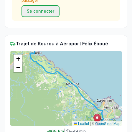
passager.
Se connecter
Trajet
de
Kourou
à
Aéroport Félix Éboué
+
−
Leaflet
|
©
OpenStreetMap
68
km
|
~
49 min