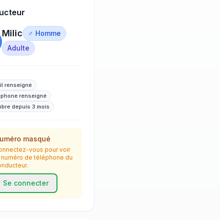
ucteur
Milic
♂ Homme
Adulte
il renseigné
éphone renseigné
bre depuis 3 mois
uméro masqué
onnectez-vous pour voir
e numéro de téléphone du
onducteur.
Se connecter