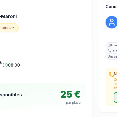
Cond
-Maroni
iaire
s
Ema
Tél
Mem
26
08:00
N
C
l
c
25 €
isponibles
par place