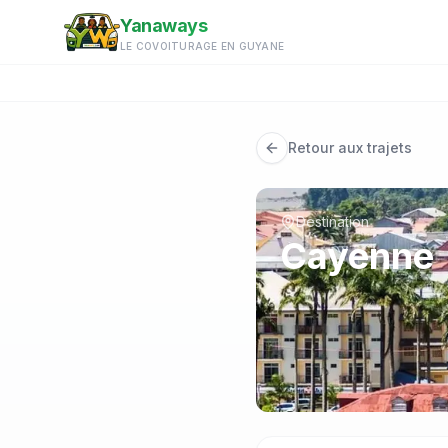
Aller au contenu principal
Yanaways
LE COVOITURAGE EN GUYANE
Retour aux trajets
Destination
Cayenne