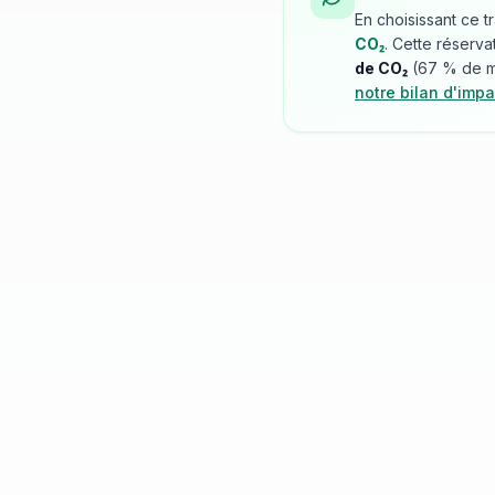
En choisissant ce t
CO₂
. Cette réserva
de CO₂
(
67
% de mo
notre bilan d'impa