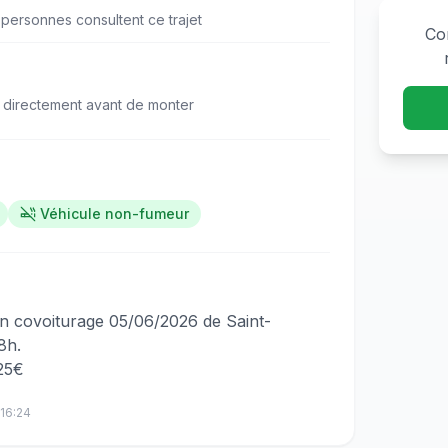
personne
s
consulte
nt
ce trajet
Co
 directement avant de monter
Véhicule non-fumeur
‌​‌‌​​‌‌‌​​‌‌​‌​‌​‌‌​‌‌​​​‌‌‌​​‌‌​‌‌​‌‌​​​‌‌‌​‌​‌​‌‌‌‌​​‌​‌‌​‌​‌​​‌‌​‌​‌​​​‌‌​‌‌‌​​‌‌​‌‌‌​‌‌​‌​‌‌​‌‌‌​‌​‌‍Bonjour, je propose un covoiturage 05/06/2026 de Saint-
8h.
 25€
16:24