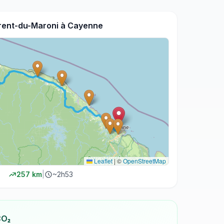
rent-du-Maroni
à
Cayenne
Leaflet
|
©
OpenStreetMap
257
km
|
~
2h53
CO₂