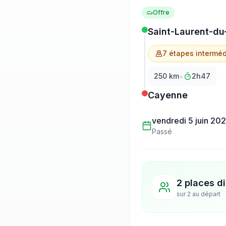
Offre
Saint-Laurent-du
7
étape
s
interméd
•
250
km
2h47
Cayenne
vendredi 5 juin 20
Passé
2 places d
sur
2
au départ