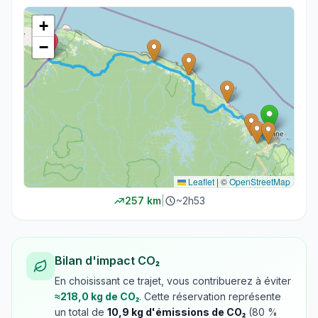
+
−
Leaflet
|
©
OpenStreetMap
257
km
|
~
2h53
Bilan d'impact CO₂
En choisissant ce trajet, vous contribuerez à éviter
≈
218,0
kg de CO₂
. Cette réservation représente
un total de
10,9
kg d'émissions de CO₂
(
80
%