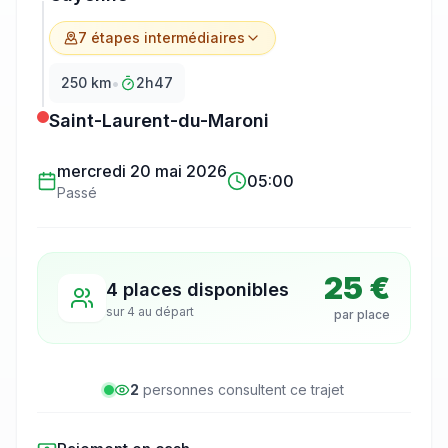
7
étape
s
intermédiaire
s
•
250
km
2h47
Saint-Laurent-du-Maroni
mercredi 20 mai 2026
05:00
Passé
25 €
4 places disponibles
sur
4
au départ
par place
2
personne
s
consulte
nt
ce trajet