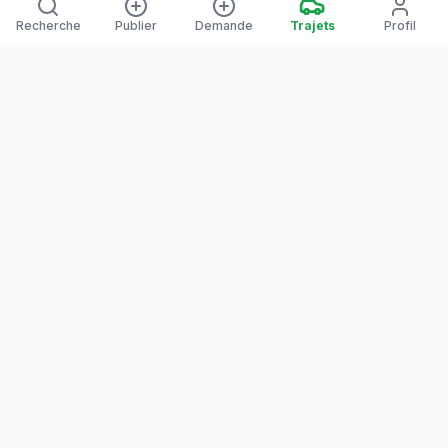
Recherche
Publier
Demande
Trajets
Profil
Yanaways
Yanaways est une plateforme de covoiturage dédiée à la
Guyane, partagez vos trajets. Voyagez autrement. Ensemble
sur la route, reliez les communes guyanaises.
Notre communauté