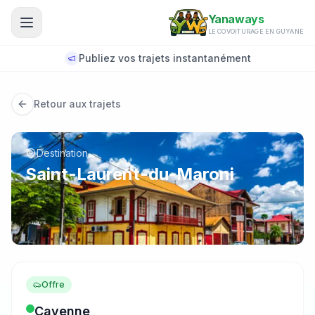
Aller au contenu principal
Yanaways
LE COVOITURAGE EN GUYANE
Publiez vos trajets instantanément
Retour aux trajets
Destination
Saint-Laurent-du-Maroni
Offre
Cayenne