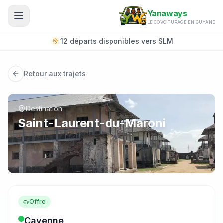
Aller au contenu principal
Yanaways
LE COVOITURAGE EN GUYANE
12 départs disponibles vers SLM
Retour aux trajets
Destination
Saint-Laurent-du-Maroni
Offre
Cayenne