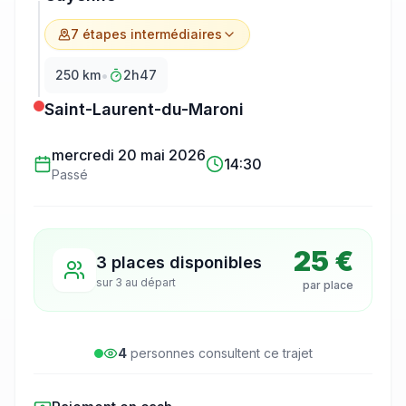
7
étape
s
intermédiaire
s
•
250
km
2h47
Saint-Laurent-du-Maroni
mercredi 20 mai 2026
14:30
Passé
25 €
3 places disponibles
sur
3
au départ
par place
4
personne
s
consulte
nt
ce trajet