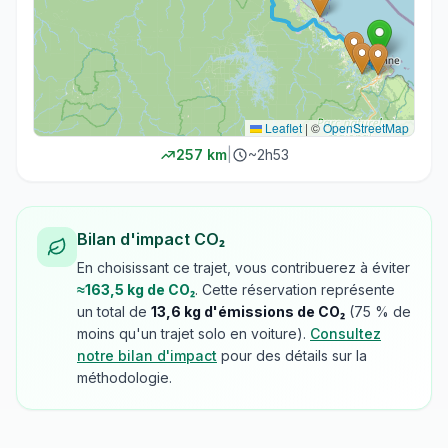
Leaflet
|
©
OpenStreetMap
257
km
|
~
2h53
Bilan d'impact CO₂
En choisissant ce trajet, vous contribuerez à éviter
≈
163,5
kg de CO₂
. Cette réservation représente
un total de
13,6
kg d'émissions de CO₂
(
75
% de
moins qu'un trajet solo en voiture).
Consultez
notre bilan d'impact
pour des détails sur la
méthodologie.