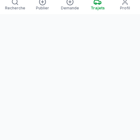
Recherche
Publier
Demande
Trajets
Profil
Yanaways
Yanaways est une plateforme de covoiturage dédiée à la
Guyane, partagez vos trajets. Voyagez autrement. Ensemble
sur la route, reliez les communes guyanaises.
Notre communauté