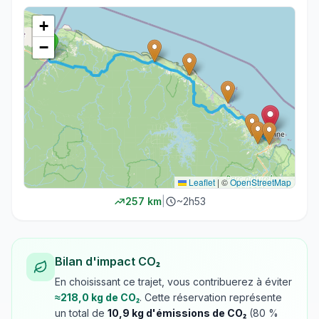
+
−
Leaflet
|
©
OpenStreetMap
257
km
|
~
2h53
Bilan d'impact CO₂
En choisissant ce trajet, vous contribuerez à éviter
≈
218,0
kg de CO₂
. Cette réservation représente
un total de
10,9
kg d'émissions de CO₂
(
80
%