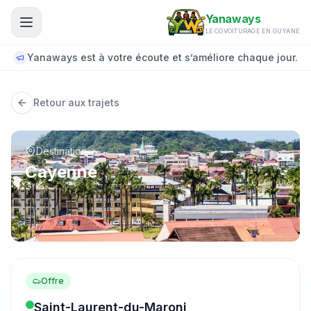
Aller au contenu principal
Yanaways
LE COVOITURAGE EN GUYANE
Yanaways est à votre écoute et s’améliore chaque jour.
Retour aux trajets
Destination
Cayenne
Offre
Saint-Laurent-du-Maroni