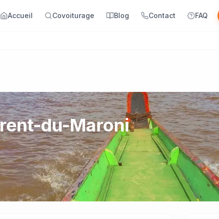
Accueil
Covoiturage
Blog
Contact
FAQ
Cadette a rejoint Yanaways
urent-du-Maroni