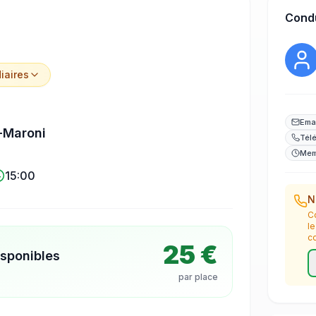
Cond
iaire
s
Ema
-Maroni
Tél
Mem
15:00
N
C
l
c
25 €
isponibles
par place