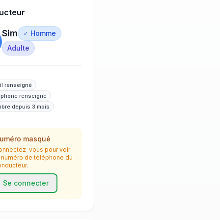
ucteur
Sim
♂ Homme
Adulte
il renseigné
éphone renseigné
bre depuis 3 mois
uméro masqué
onnectez-vous pour voir
e numéro de téléphone du
onducteur.
Se connecter