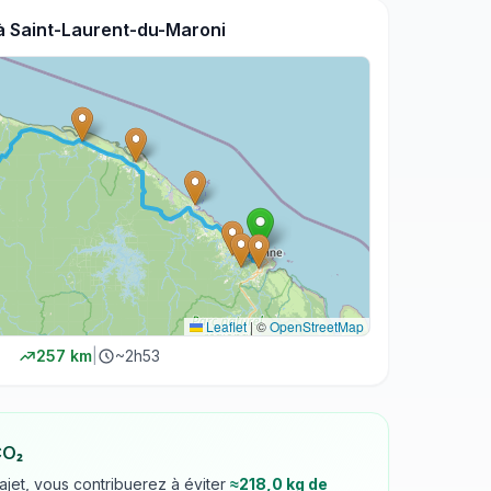
à
Saint-Laurent-du-Maroni
Leaflet
|
©
OpenStreetMap
257
km
|
~
2h53
CO₂
rajet, vous contribuerez à éviter
≈
218,0
kg de