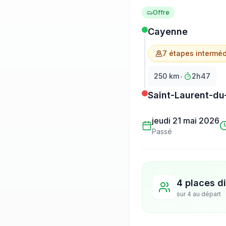
Offre
Cayenne
7
étape
s
interméd
•
250
km
2h47
Saint-Laurent-du
jeudi 21 mai 2026
Passé
4 places d
sur
4
au départ