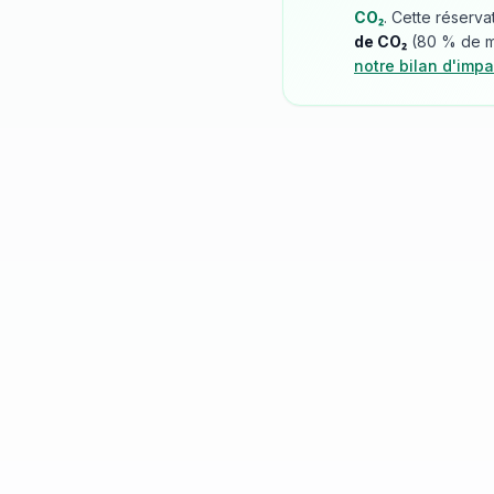
CO₂
. Cette réserva
de CO₂
(
80
% de mo
notre bilan d'impa