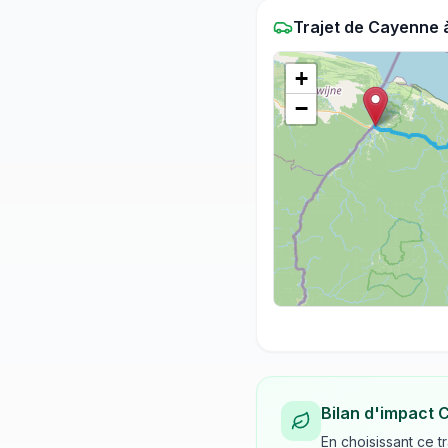
Trajet
de
Cayenne
+
−
Bilan d'impact 
En choisissant ce t