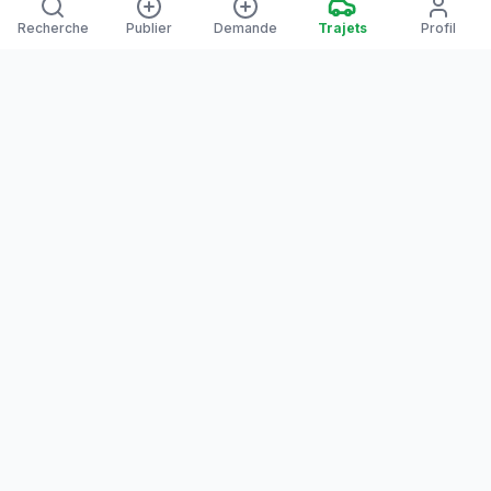
Recherche
Publier
Demande
Trajets
Profil
Yanaways
Yanaways est une plateforme de covoiturage dédiée à la
Guyane, partagez vos trajets. Voyagez autrement. Ensemble
sur la route, reliez les communes guyanaises.
Notre communauté