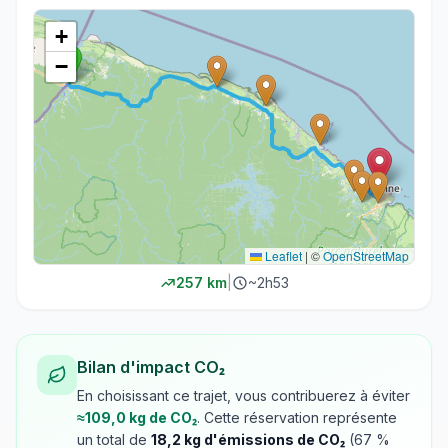
+
−
Leaflet
|
©
OpenStreetMap
257
km
|
~
2h53
Bilan d'impact CO₂
En choisissant ce trajet, vous contribuerez à éviter
≈
109,0
kg de CO₂
. Cette réservation représente
un total de
18,2
kg d'émissions de CO₂
(
67
%