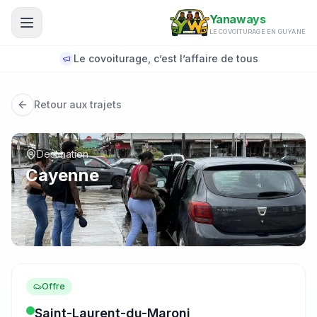
Aller au contenu principal
Yanaways
LE COVOITURAGE EN GUYANE
Le covoiturage, c’est l’affaire de tous
Retour aux trajets
Destination
Cayenne
Offre
Saint-Laurent-du-Maroni