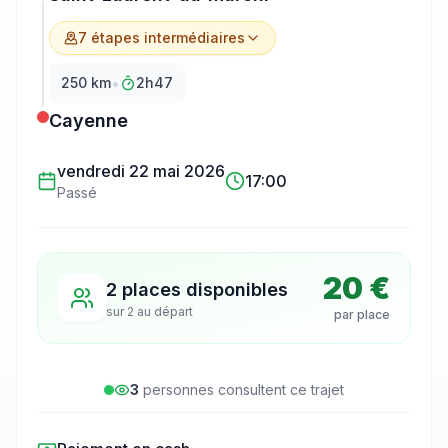
7
étape
s
intermédiaire
s
•
250
km
2h47
Cayenne
vendredi 22 mai 2026
17:00
Passé
20 €
2 places disponibles
sur
2
au départ
par place
3
personne
s
consulte
nt
ce trajet