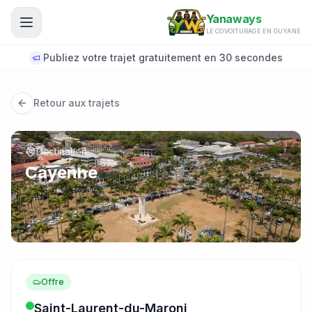
Aller au contenu principal
Yanaways
LE COVOITURAGE EN GUYANE
Publiez votre trajet gratuitement en 30 secondes
Retour aux trajets
Destination
Cayenne
Offre
Saint-Laurent-du-Maroni