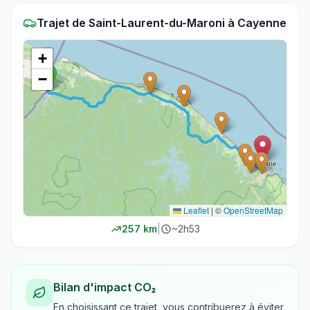
Trajet
de
Saint-Laurent-du-Maroni
à
Cayenne
+
−
Leaflet
|
©
OpenStreetMap
257
km
|
~
2h53
Bilan d'impact CO₂
En choisissant ce trajet, vous contribuerez à éviter