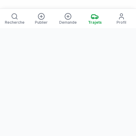
Recherche
Publier
Demande
Trajets
Profil
Yanaways
Yanaways est une plateforme de covoiturage dédiée à la
Guyane, partagez vos trajets. Voyagez autrement. Ensemble
sur la route, reliez les communes guyanaises.