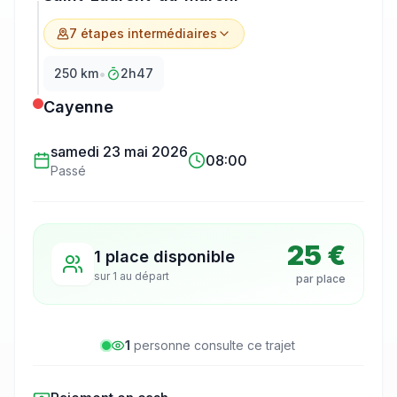
7
étape
s
intermédiaire
s
•
250
km
2h47
Cayenne
samedi 23 mai 2026
08:00
Passé
25 €
1 place disponible
sur
1
au départ
par place
1
personne
consulte
ce trajet