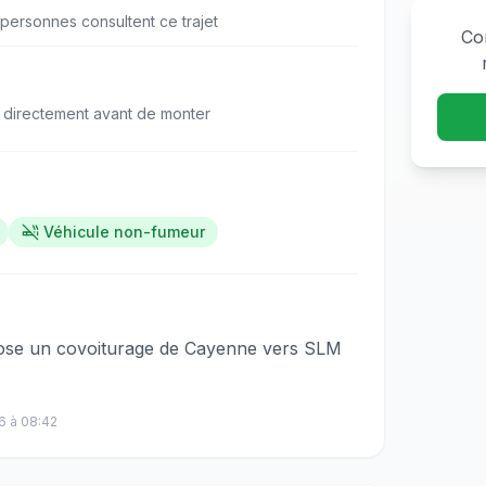
personne
s
consulte
nt
ce trajet
Co
 directement avant de monter
Véhicule non-fumeur
​​​‌‌​​​‌​‌‌​​​​‌​‌‌‌​​‌‌​‌‌​​​‌​​​‌‌​‌​‌​​‌‌‌​​​​​‌‌​​​​​‌‌​‌‌​‌​‌‌‌​​‌​​‌‌​​‌​‌​​‌‌​‌​‌​‌‌‌​​​‌​​‌‌‌​​​​‌‌​​‌‌​‍Bonjour je vous propose un covoiturage de Cayenne vers SLM
6
à
08:42