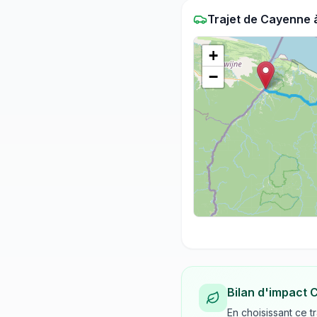
Trajet
de
Cayenne
+
−
Bilan d'impact 
En choisissant ce t