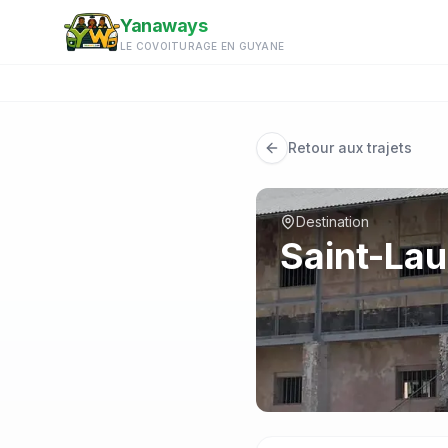
Aller au contenu principal
Yanaways
LE COVOITURAGE EN GUYANE
Retour aux trajets
Destination
Saint-La