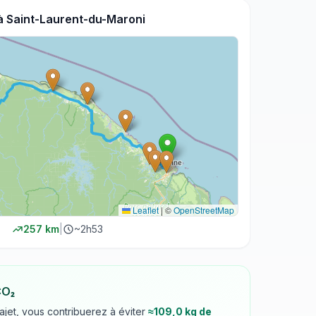
à
Saint-Laurent-du-Maroni
Leaflet
|
©
OpenStreetMap
257
km
|
~
2h53
CO₂
rajet, vous contribuerez à éviter
≈
109,0
kg de