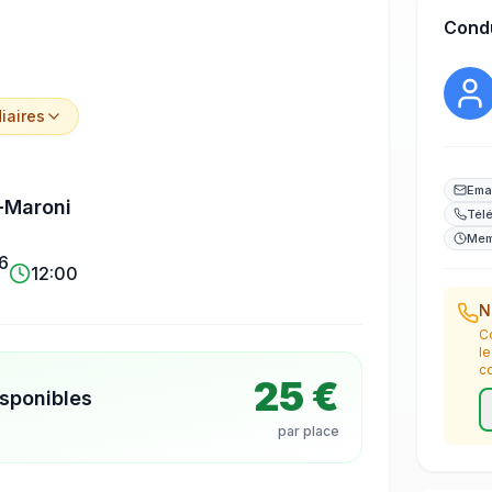
Cond
iaire
s
Ema
-Maroni
Tél
Mem
6
12:00
N
C
l
c
25 €
isponibles
par place