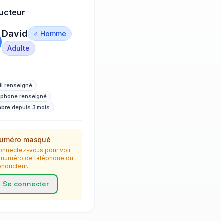
ucteur
David
♂ Homme
Adulte
il renseigné
éphone renseigné
bre depuis 3 mois
uméro masqué
onnectez-vous pour voir
e numéro de téléphone du
onducteur.
Se connecter