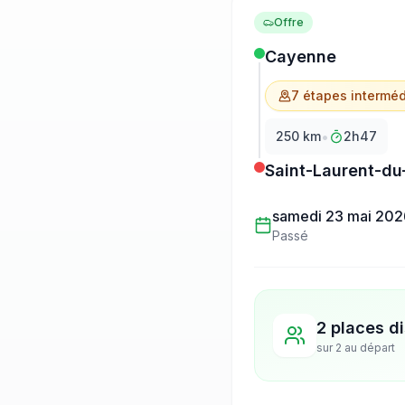
Offre
Cayenne
7
étape
s
interméd
•
250
km
2h47
Saint-Laurent-du
samedi 23 mai 202
Passé
2 places d
sur
2
au départ