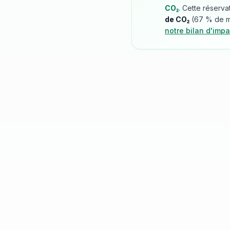
CO₂
. Cette réserva
de CO₂
(
67
% de mo
notre bilan d'impa