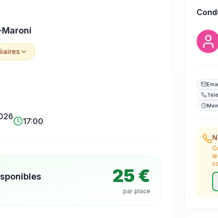
Cond
-Maroni
iaire
s
Ema
Tél
Mem
2026
17:00
N
C
l
c
25 €
isponibles
par place