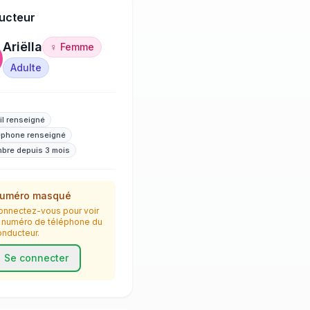
ucteur
Ariëlla
♀ Femme
Adulte
il renseigné
éphone renseigné
bre depuis 3 mois
uméro masqué
onnectez-vous pour voir
e numéro de téléphone du
onducteur.
Se connecter