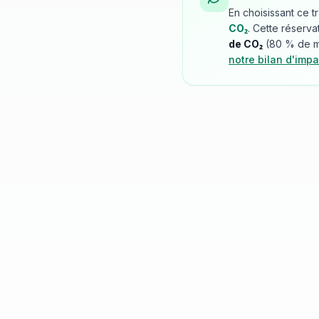
En choisissant ce t
CO₂
. Cette réserva
de CO₂
(
80
% de mo
notre bilan d'impa