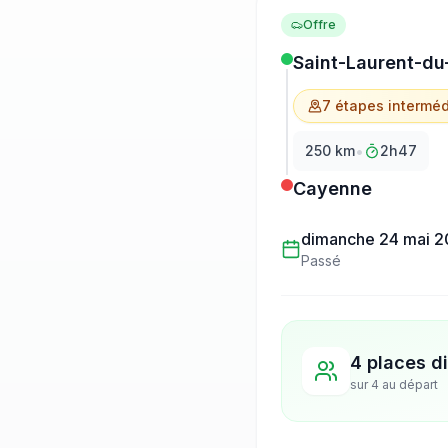
Offre
Saint-Laurent-du
7
étape
s
interméd
•
250
km
2h47
Cayenne
dimanche 24 mai 
Passé
4 places d
sur
4
au départ