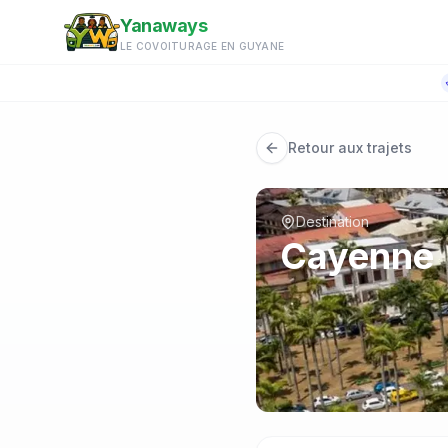
Aller au contenu principal
Yanaways
LE COVOITURAGE EN GUYANE
Retour aux trajets
Destination
Cayenne