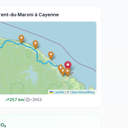
rent-du-Maroni
à
Cayenne
Leaflet
|
©
OpenStreetMap
257
km
|
~
2h53
CO₂