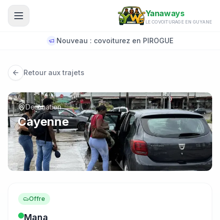
Aller au contenu principal
Yanaways
LE COVOITURAGE EN GUYANE
Nouveau : covoiturez en PIROGUE
Retour aux trajets
Destination
Cayenne
Offre
Mana