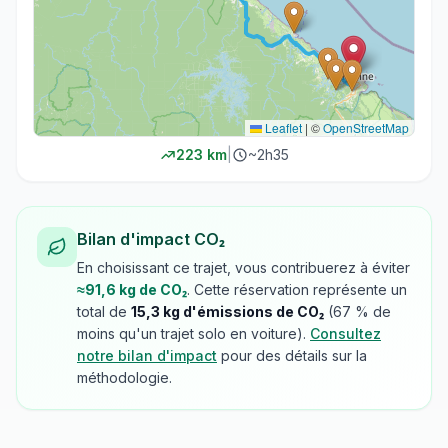
Leaflet
|
©
OpenStreetMap
223
km
|
~
2h35
Bilan d'impact CO₂
En choisissant ce trajet, vous contribuerez à éviter
≈
91,6
kg de CO₂
. Cette réservation représente un
total de
15,3
kg d'émissions de CO₂
(
67
% de
moins qu'un trajet solo en voiture).
Consultez
notre bilan d'impact
pour des détails sur la
méthodologie.