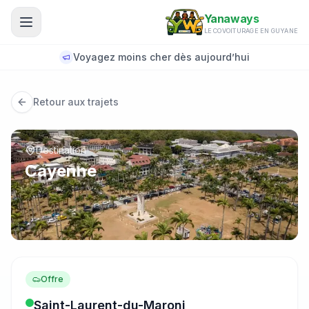
Aller au contenu principal
Yanaways
LE COVOITURAGE EN GUYANE
Voyagez moins cher dès aujourd’hui
Retour aux trajets
Destination
Cayenne
Offre
Saint-Laurent-du-Maroni