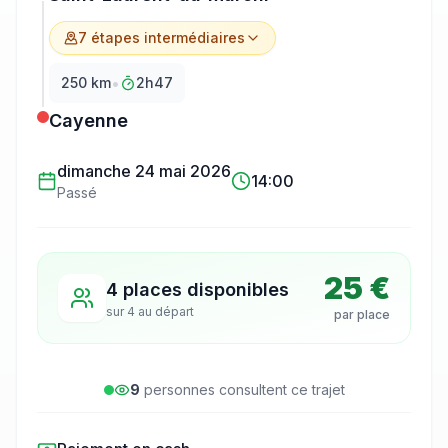
7
étape
s
intermédiaire
s
•
250
km
2h47
Cayenne
dimanche 24 mai 2026
14:00
Passé
25 €
4 places disponibles
sur
4
au départ
par place
9
personne
s
consulte
nt
ce trajet