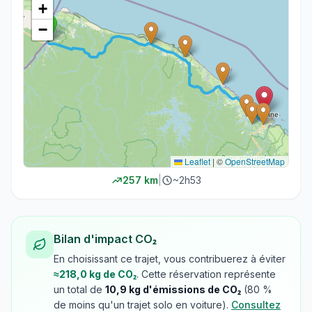
+
−
Leaflet
|
©
OpenStreetMap
257
km
|
~
2h53
Bilan d'impact CO₂
En choisissant ce trajet, vous contribuerez à éviter
≈
218,0
kg de CO₂
. Cette réservation représente
un total de
10,9
kg d'émissions de CO₂
(
80
%
de moins qu'un trajet solo en voiture).
Consultez