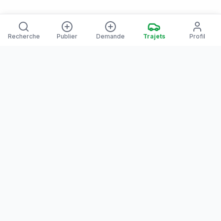
Recherche
Publier
Demande
Trajets
Profil
Yanaways
Yanaways est une plateforme de covoiturage dédiée à la
Guyane, partagez vos trajets. Voyagez autrement. Ensemble
sur la route, reliez les communes guyanaises.