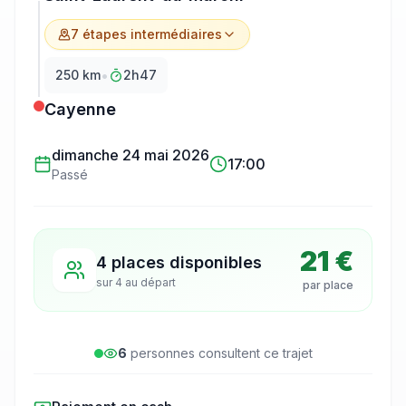
7
étape
s
intermédiaire
s
•
250
km
2h47
Cayenne
dimanche 24 mai 2026
17:00
Passé
21 €
4 places disponibles
sur
4
au départ
par place
6
personne
s
consulte
nt
ce trajet