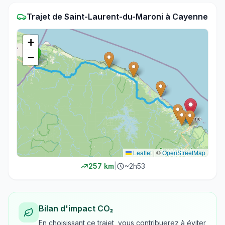
Trajet
de
Saint-Laurent-du-Maroni
à
Cayenne
+
−
Leaflet
|
©
OpenStreetMap
257
km
|
~
2h53
Bilan d'impact CO₂
En choisissant ce trajet, vous contribuerez à éviter