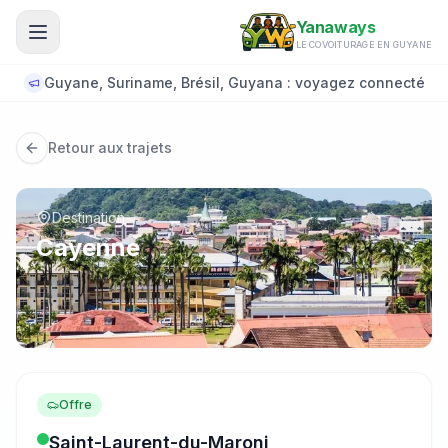
Aller au contenu principal
Yanaways
LE COVOITURAGE EN GUYANE
Guyane, Suriname, Brésil, Guyana : voyagez connecté
Retour aux trajets
Destination
Cayenne
Offre
Saint-Laurent-du-Maroni