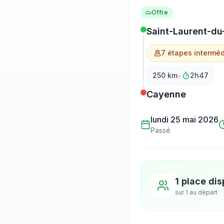
Offre
Saint-Laurent-du
7
étape
s
interméd
•
250
km
2h47
Cayenne
lundi 25 mai 2026
Passé
1 place dis
sur
1
au départ