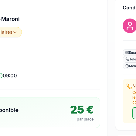
Cond
-Maroni
iaire
s
Ema
Tél
Mem
09:00
N
C
l
c
25 €
ponible
par place