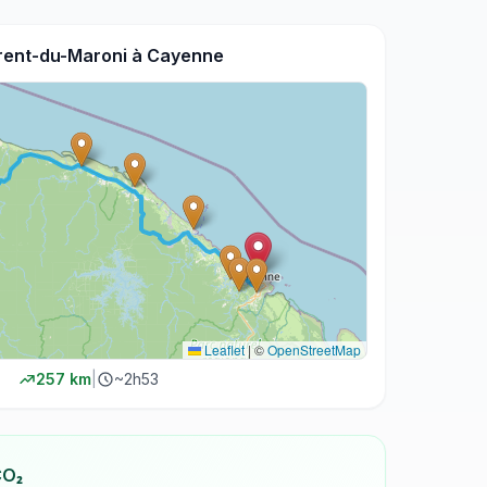
rent-du-Maroni
à
Cayenne
Leaflet
|
©
OpenStreetMap
257
km
|
~
2h53
CO₂