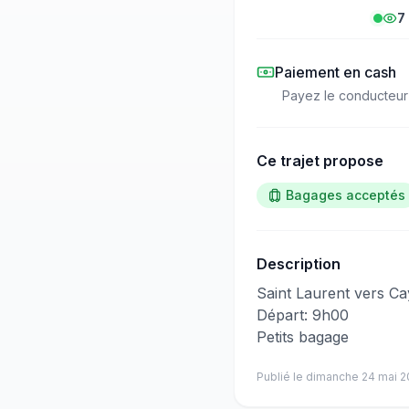
7
Paiement en cash
Payez le conducteur
Ce trajet propose
Bagages acceptés
Description
​‌​‍​‌‌​​​‌‌​‌‌​‌‌​‌​‌‌‌​​​​​‌‌​‌​‌​​‌‌‌‌​​​​​‌‌​‌‌‌​‌‌​​​‌‌​‌‌‌‌​‌​​‌‌‌​​​‌​​‌‌​​​​​​‌‌​​​​​​‌‌​​​‌​‌‌​​​‌​​​‌‌​‌​​​‌‌‌​‌‌​​‌‌‌‌​‌​​‌‌‌​‌‌​​‌‌‌​​​​​​‌‌​​​​​‌‌‌​​​‌​​‌‌​​​​​‌‌‌​‌​​​
Départ: 9h00
Petits bagage
Publié le
dimanche 24 mai 