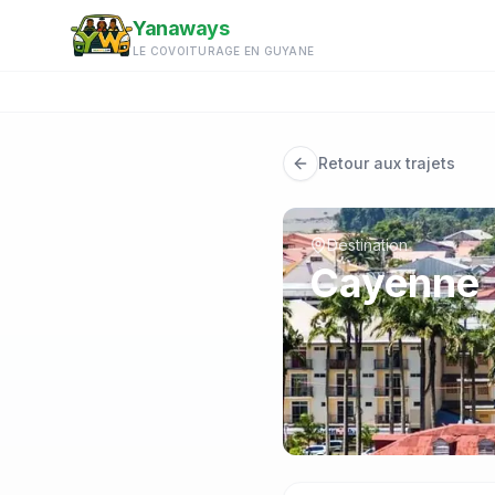
Aller au contenu principal
Yanaways
LE COVOITURAGE EN GUYANE
Retour aux trajets
Destination
Cayenne