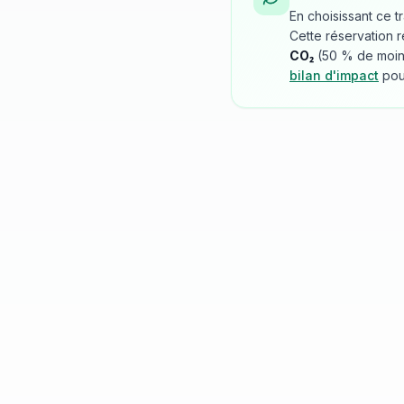
En choisissant ce t
Cette réservation r
CO₂
(
50
% de moins 
bilan d'impact
pou