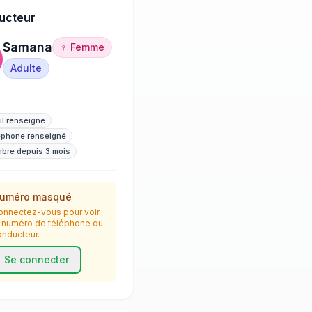
ucteur
Samana
♀ Femme
Adulte
il renseigné
éphone renseigné
bre depuis 3 mois
uméro masqué
onnectez-vous pour voir
e numéro de téléphone du
onducteur.
Se connecter