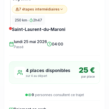
7
étape
s
intermédiaire
s
•
250
km
2h47
Saint-Laurent-du-Maroni
lundi 25 mai 2026
04:00
Passé
25 €
4 places disponibles
sur
4
au départ
par place
9
personne
s
consulte
nt
ce trajet