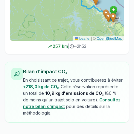
Leaflet
|
©
OpenStreetMap
257
km
|
~
2h53
Bilan d'impact CO₂
En choisissant ce trajet, vous contribuerez à éviter
≈
218,0
kg de CO₂
. Cette réservation représente
un total de
10,9
kg d'émissions de CO₂
(
80
%
de moins qu'un trajet solo en voiture).
Consultez
notre bilan d'impact
pour des détails sur la
méthodologie.