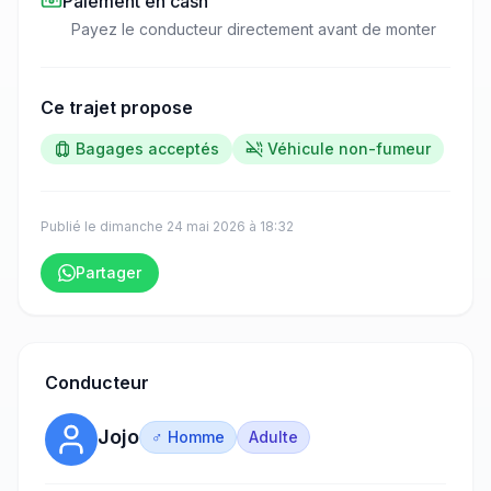
Paiement en cash
Payez le conducteur directement avant de monter
Ce trajet propose
Bagages acceptés
Véhicule non-fumeur
Publié le
dimanche 24 mai 2026
à
18:32
Partager
Conducteur
Jojo
♂ Homme
Adulte