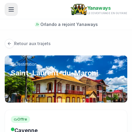
Aller au contenu principal
Yanaways
LE COVOITURAGE EN GUYANE
Orlando a rejoint Yanaways
Retour aux trajets
Destination
Saint-Laurent-du-Maroni
Offre
Cayenne