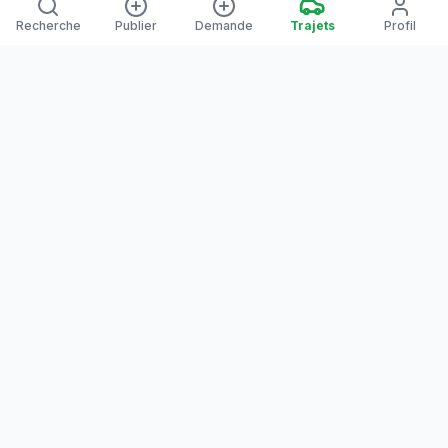
Recherche
Publier
Demande
Trajets
Profil
Yanaways
Yanaways est une plateforme de covoiturage dédiée à la
Guyane, partagez vos trajets. Voyagez autrement. Ensemble
sur la route, reliez les communes guyanaises.
Notre communauté