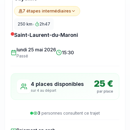
7
étape
s
intermédiaire
s
•
250
km
2h47
Saint-Laurent-du-Maroni
lundi 25 mai 2026
15:30
Passé
25 €
4 places disponibles
sur
4
au départ
par place
3
personne
s
consulte
nt
ce trajet