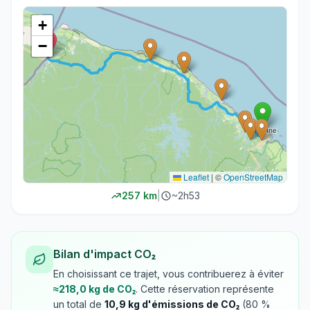
+
−
Leaflet
|
©
OpenStreetMap
257
km
|
~
2h53
Bilan d'impact CO₂
En choisissant ce trajet, vous contribuerez à éviter
≈
218,0
kg de CO₂
. Cette réservation représente
un total de
10,9
kg d'émissions de CO₂
(
80
%