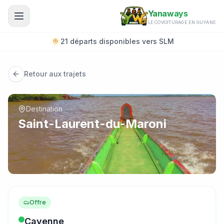
Aller au contenu principal
Yanaways
LE COVOITURAGE EN GUYANE
21 départs disponibles vers SLM
Retour aux trajets
Destination
Saint-Laurent-du-Maroni
Offre
Cayenne