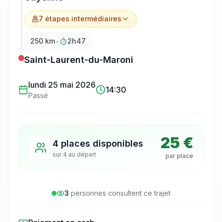
7
étape
s
intermédiaire
s
•
250
km
2h47
Saint-Laurent-du-Maroni
lundi 25 mai 2026
14:30
Passé
25 €
4 places disponibles
sur
4
au départ
par place
3
personne
s
consulte
nt
ce trajet