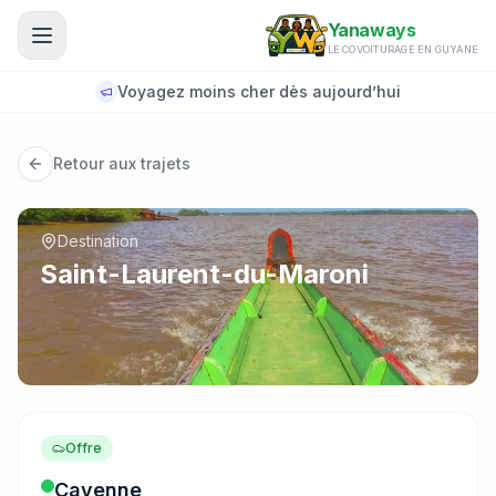
Aller au contenu principal
Yanaways
LE COVOITURAGE EN GUYANE
Voyagez moins cher dès aujourd’hui
Retour aux trajets
Destination
Saint-Laurent-du-Maroni
Offre
Cayenne