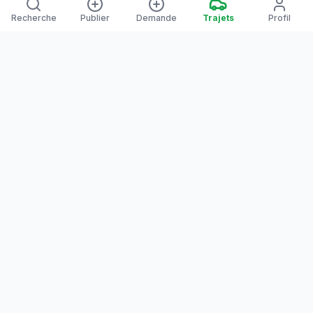
Recherche
Publier
Demande
Trajets
Profil
Yanaways
Yanaways est une plateforme de covoiturage dédiée à la
Guyane, partagez vos trajets. Voyagez autrement. Ensemble
sur la route, reliez les communes guyanaises.
Notre communauté