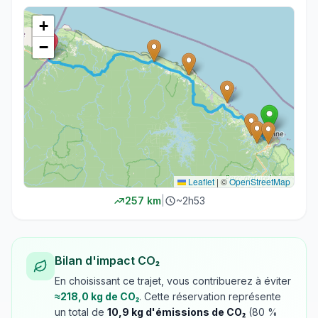
+
−
Leaflet
|
©
OpenStreetMap
257
km
|
~
2h53
Bilan d'impact CO₂
En choisissant ce trajet, vous contribuerez à éviter
≈
218,0
kg de CO₂
. Cette réservation représente
un total de
10,9
kg d'émissions de CO₂
(
80
%