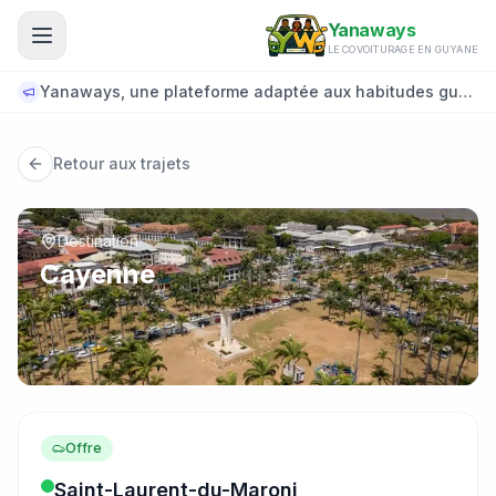
Aller au contenu principal
Yanaways
LE COVOITURAGE EN GUYANE
Yanaways, une plateforme adaptée aux habitudes guyanaises.
Retour aux trajets
Destination
Cayenne
Offre
Saint-Laurent-du-Maroni