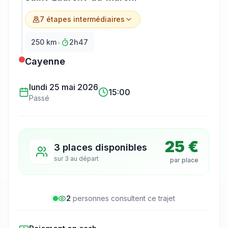
7
étape
s
intermédiaire
s
•
250
km
2h47
Cayenne
lundi 25 mai 2026
15:00
Passé
25 €
3 places disponibles
sur
3
au départ
par place
2
personne
s
consulte
nt
ce trajet