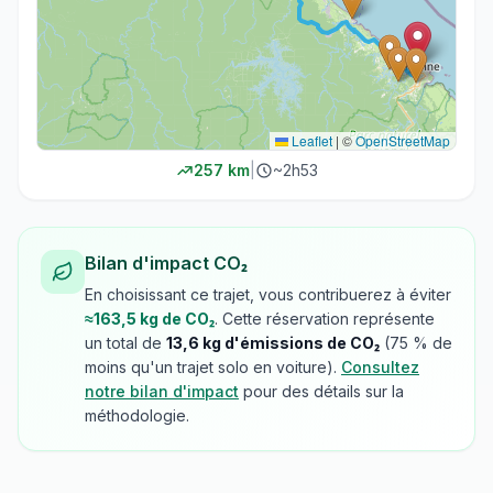
Leaflet
|
©
OpenStreetMap
257
km
|
~
2h53
Bilan d'impact CO₂
En choisissant ce trajet, vous contribuerez à éviter
≈
163,5
kg de CO₂
. Cette réservation représente
un total de
13,6
kg d'émissions de CO₂
(
75
% de
moins qu'un trajet solo en voiture).
Consultez
notre bilan d'impact
pour des détails sur la
méthodologie.