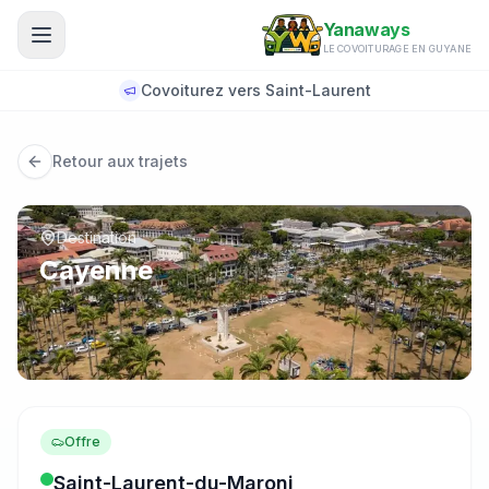
Aller au contenu principal
Yanaways
LE COVOITURAGE EN GUYANE
Covoiturez vers Saint-Laurent
Retour aux trajets
Destination
Cayenne
Offre
Saint-Laurent-du-Maroni