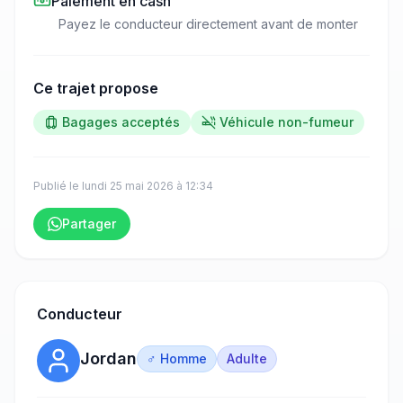
Paiement en cash
Payez le conducteur directement avant de monter
Ce trajet propose
Bagages acceptés
Véhicule non-fumeur
Publié le
lundi 25 mai 2026
à
12:34
Partager
Conducteur
Jordan
♂ Homme
Adulte