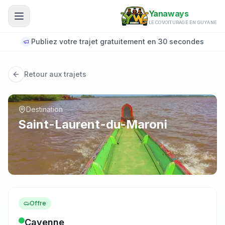
Aller au contenu principal
Yanaways
LE COVOITURAGE EN GUYANE
Publiez votre trajet gratuitement en 30 secondes
Retour aux trajets
Destination
Saint-Laurent-du-Maroni
Offre
Cayenne