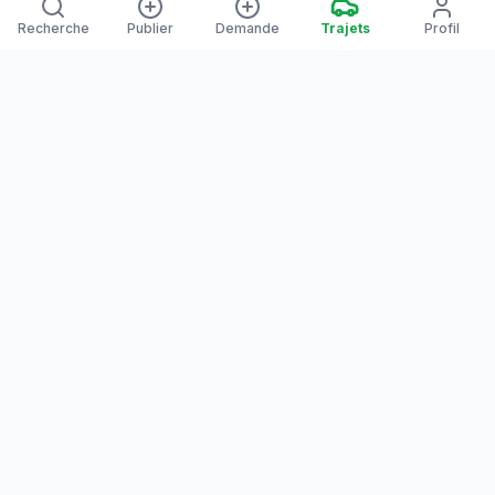
Recherche
Publier
Demande
Trajets
Profil
Yanaways
Yanaways est une plateforme de covoiturage dédiée à la
Guyane, partagez vos trajets. Voyagez autrement. Ensemble
sur la route, reliez les communes guyanaises.
Notre communauté