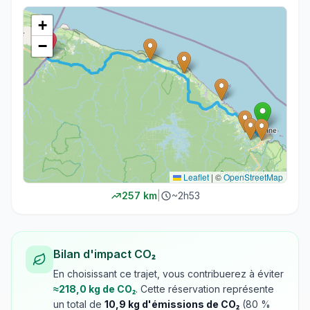
+
−
Leaflet
|
©
OpenStreetMap
257
km
|
~
2h53
Bilan d'impact CO₂
En choisissant ce trajet, vous contribuerez à éviter
≈
218,0
kg de CO₂
. Cette réservation représente
un total de
10,9
kg d'émissions de CO₂
(
80
%