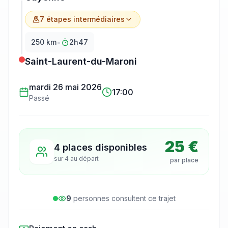
7
étape
s
intermédiaire
s
•
250
km
2h47
Saint-Laurent-du-Maroni
mardi 26 mai 2026
17:00
Passé
25 €
4 places disponibles
sur
4
au départ
par place
9
personne
s
consulte
nt
ce trajet