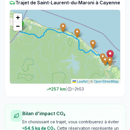
Trajet
de
Saint-Laurent-du-Maroni
à
Cayenne
+
−
Leaflet
|
©
OpenStreetMap
257
km
|
~
2h53
Bilan d'impact CO₂
En choisissant ce trajet, vous contribuerez à éviter
≈
54,5
kg de CO₂
. Cette réservation représente un