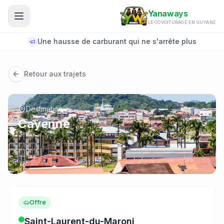
Aller au contenu principal
Yanaways
LE COVOITURAGE EN GUYANE
Une hausse de carburant qui ne s'arrête plus
Retour aux trajets
Destination
Cayenne
Offre
Saint-Laurent-du-Maroni