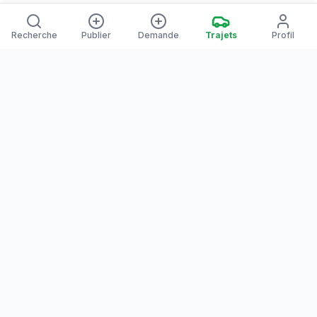
Recherche
Publier
Demande
Trajets
Profil
Yanaways
Yanaways est une plateforme de covoiturage dédiée à la
Guyane, partagez vos trajets. Voyagez autrement. Ensemble
sur la route, reliez les communes guyanaises.