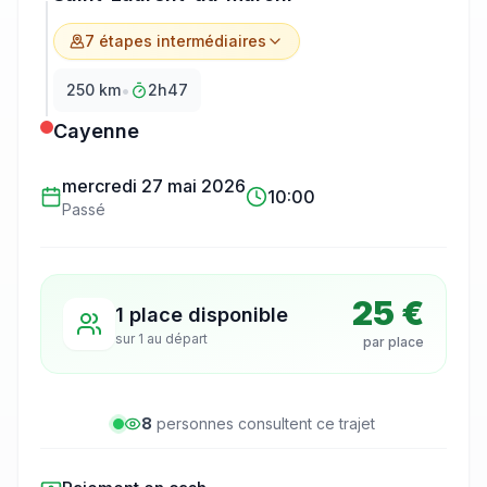
7
étape
s
intermédiaire
s
•
250
km
2h47
Cayenne
mercredi 27 mai 2026
10:00
Passé
25 €
1 place disponible
sur
1
au départ
par place
8
personne
s
consulte
nt
ce trajet