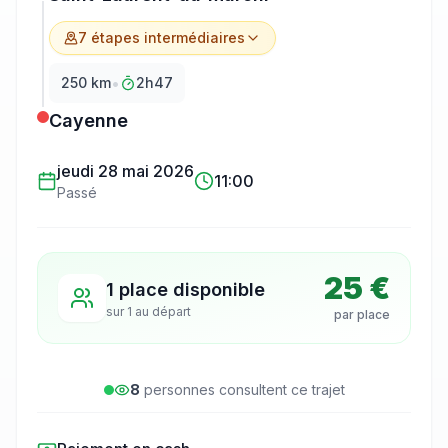
7
étape
s
intermédiaire
s
•
250
km
2h47
Cayenne
jeudi 28 mai 2026
11:00
Passé
25 €
1 place disponible
sur
1
au départ
par place
8
personne
s
consulte
nt
ce trajet