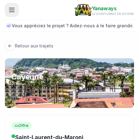
Aller au contenu principal
Yanaways
LE COVOITURAGE EN GUYANE
Vous appréciez le projet ? Aidez-nous à le faire grandir.
Retour aux trajets
Destination
Cayenne
Offre
Saint-Laurent-du-Maroni