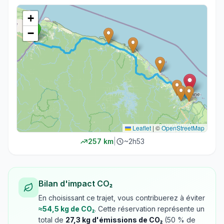
+
−
Leaflet
|
©
OpenStreetMap
257
km
|
~
2h53
Bilan d'impact CO₂
En choisissant ce trajet, vous contribuerez à éviter
≈
54,5
kg de CO₂
. Cette réservation représente un
total de
27,3
kg d'émissions de CO₂
(
50
% de