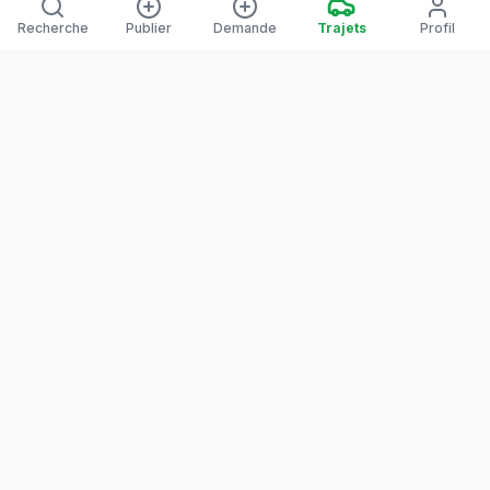
Recherche
Publier
Demande
Trajets
Profil
Yanaways
Yanaways est une plateforme de covoiturage dédiée à la
Guyane, partagez vos trajets. Voyagez autrement. Ensemble
sur la route, reliez les communes guyanaises.
Notre communauté