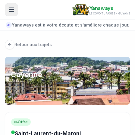
Aller au contenu principal
Yanaways
LE COVOITURAGE EN GUYANE
Yanaways est à votre écoute et s’améliore chaque jour.
Retour aux trajets
Destination
Cayenne
Offre
Saint-Laurent-du-Maroni