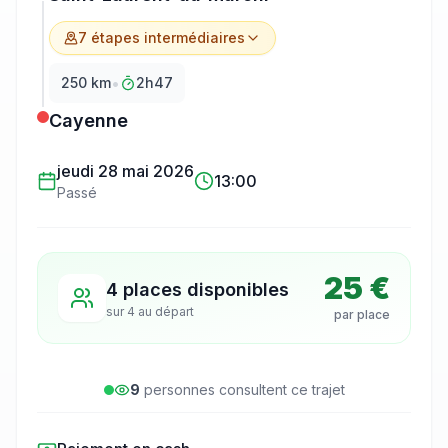
7
étape
s
intermédiaire
s
•
250
km
2h47
Cayenne
jeudi 28 mai 2026
13:00
Passé
25 €
4 places disponibles
sur
4
au départ
par place
9
personne
s
consulte
nt
ce trajet