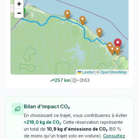
+
−
Leaflet
|
©
OpenStreetMap
257
km
|
~
2h53
Bilan d'impact CO₂
En choisissant ce trajet, vous contribuerez à éviter
≈
218,0
kg de CO₂
. Cette réservation représente
un total de
10,9
kg d'émissions de CO₂
(
80
%
de moins qu'un trajet solo en voiture).
Consultez