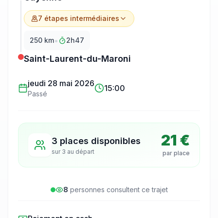
7
étape
s
intermédiaire
s
•
250
km
2h47
Saint-Laurent-du-Maroni
jeudi 28 mai 2026
15:00
Passé
21 €
3 places disponibles
sur
3
au départ
par place
8
personne
s
consulte
nt
ce trajet