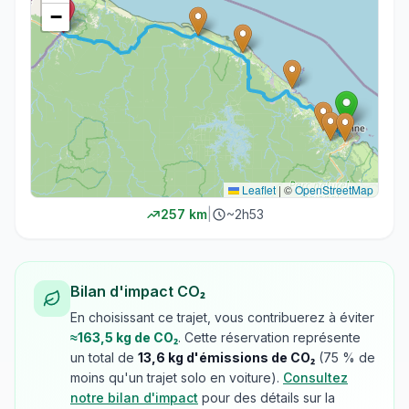
−
Leaflet
|
©
OpenStreetMap
257
km
|
~
2h53
Bilan d'impact CO₂
En choisissant ce trajet, vous contribuerez à éviter
≈
163,5
kg de CO₂
. Cette réservation représente
un total de
13,6
kg d'émissions de CO₂
(
75
% de
moins qu'un trajet solo en voiture).
Consultez
notre bilan d'impact
pour des détails sur la