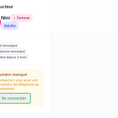
ucteur
Nini
♀ Femme
Adulte
il renseigné
éphone renseigné
bre depuis 3 mois
uméro masqué
onnectez-vous pour voir
e numéro de téléphone du
onducteur.
Se connecter