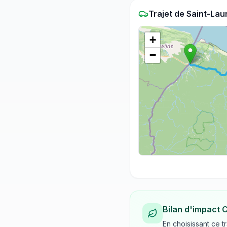
Trajet
de
Saint-Lau
+
−
Bilan d'impact 
En choisissant ce t