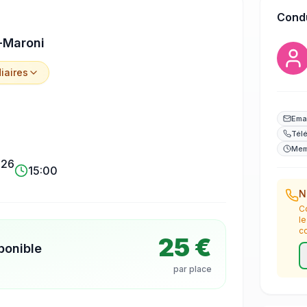
Cond
-Maroni
iaire
s
Ema
Tél
Mem
026
15:00
N
C
l
c
25 €
ponible
par place