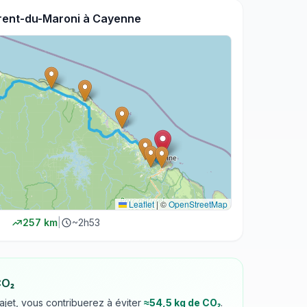
rent-du-Maroni
à
Cayenne
Leaflet
|
©
OpenStreetMap
257
km
|
~
2h53
CO₂
rajet, vous contribuerez à éviter
≈
54,5
kg de CO₂
.