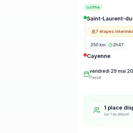
Offre
Saint-Laurent-du
7
étape
s
interméd
•
250
km
2h47
Cayenne
vendredi 29 mai 2
Passé
1 place dis
sur
1
au départ