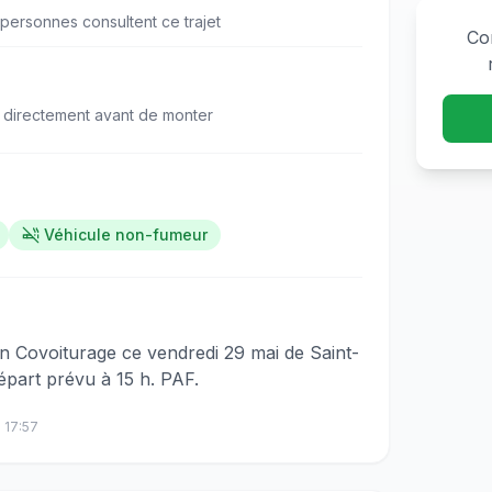
personne
s
consulte
nt
ce trajet
Co
 directement avant de monter
Véhicule non-fumeur
​​​​‌‌​​​‌​‌‌​​​‌​​‌‌​‌‌​​​​‌‌​‌‌‌​​‌‌​​​​​​‌‌​‌​​​​‌‌​‌‌​​‌‌‌​​‌‌​‌‌​​‌​‌​‌‌‌‌​​​​‌‌‌​​​‌​‌‌‌​‌‌‌​‌‌‌‌​‌​​‌‌​​‌‌​‍Bonjour, je propose un Covoiturage ce vendredi 29 mai de Saint-
part prévu à 15 h. PAF.
à
17:57