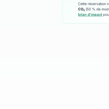
Cette réservation r
CO₂
(
50
% de moins 
bilan d'impact
pou