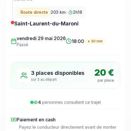
•
Route directe
203
km
2h18
Saint-Laurent-du-Maroni
vendredi 29 mai 2026
18:00
± 30 min
Passé
20 €
3 places disponibles
sur
3
au départ
par place
4
personne
s
consulte
nt
ce trajet
Paiement en cash
Payez le conducteur directement avant de monter