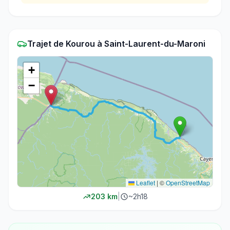
Trajet
de
Kourou
à
Saint-Laurent-du-Maroni
+
−
Leaflet
|
©
OpenStreetMap
203
km
|
~
2h18