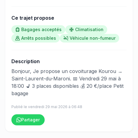
Ce trajet propose
Bagages acceptés
Climatisation
Arrêts possibles
Véhicule non-fumeur
Description
​‌​‍​‌‌​​​‌‌​‌‌​‌‌​‌​‌‌‌​​​​​‌‌‌​​​‌​‌‌‌​​​‌​‌‌​‌‌‌‌​​‌‌​‌‌​​‌‌​‌​‌‌​‌‌​‌​‌‌​​‌‌​​​​​​‌‌​​​​​​‌‌​​​​​​‌‌​​​‌​‌‌​‌​​‌​‌‌​​‌​‌​​‌‌​​​​​​‌‌​‌​​​‌‌‌​‌​‌​‌‌​​‌‌‌​‌‌​​​‌​​‌‌​​‌‌​​‌‌‌​‌‌‌​‌‌​​​‌​​​‌‌‌​​​​​‌‌​‌​‌‍Bonjour, Je propose un covoiturage Kourou →
Saint-Laurent-du-Maroni. 📅 Vendredi 29 mai à
18:00 💺 3 places disponibles 💰 20 €/place Petit
bagage
Publié le
vendredi 29 mai 2026
à
06:48
Partager