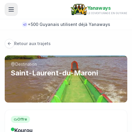
Aller au contenu principal
Yanaways
LE COVOITURAGE EN GUYANE
+500 Guyanais utilisent déjà Yanaways
Retour aux trajets
Destination
Saint-Laurent-du-Maroni
Offre
Kourou