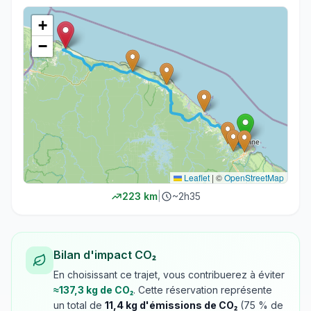
+
−
Leaflet
|
©
OpenStreetMap
223
km
|
~
2h35
Bilan d'impact CO₂
En choisissant ce trajet, vous contribuerez à éviter
≈
137,3
kg de CO₂
. Cette réservation représente
un total de
11,4
kg d'émissions de CO₂
(
75
% de