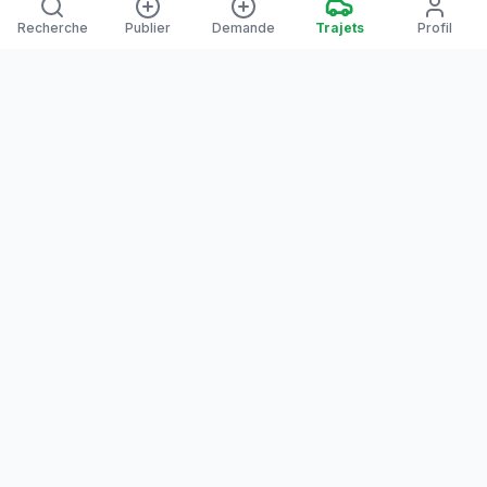
Recherche
Publier
Demande
Trajets
Profil
Yanaways
Yanaways est une plateforme de covoiturage dédiée à la
Guyane, partagez vos trajets. Voyagez autrement. Ensemble
sur la route, reliez les communes guyanaises.
Notre communauté