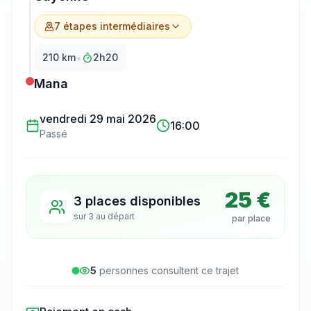
7
étape
s
intermédiaire
s
•
210
km
2h20
Mana
vendredi 29 mai 2026
16:00
Passé
25 €
3 places disponibles
sur
3
au départ
par place
5
personne
s
consulte
nt
ce trajet