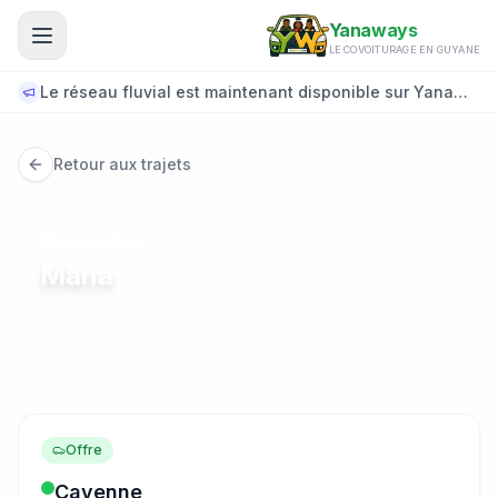
Aller au contenu principal
Yanaways
LE COVOITURAGE EN GUYANE
Le réseau fluvial est maintenant disponible sur Yanaways...
Retour aux trajets
Destination
Mana
Offre
Cayenne