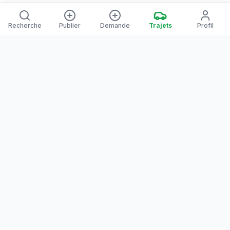
Recherche
Publier
Demande
Trajets
Profil
Yanaways
Yanaways est une plateforme de covoiturage dédiée à la
Guyane, partagez vos trajets. Voyagez autrement. Ensemble
sur la route, reliez les communes guyanaises.