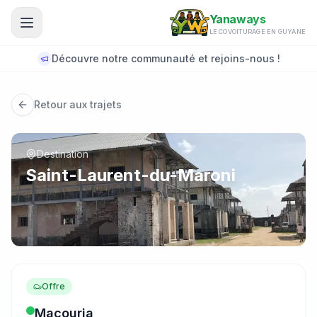
Aller au contenu principal
Yanaways
LE COVOITURAGE EN GUYANE
Découvre notre communauté et rejoins-nous !
Retour aux trajets
Destination
Saint-Laurent-du-Maroni
Offre
Macouria