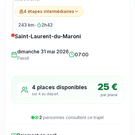
4
étape
s
intermédiaire
s
•
243
km
2h42
Saint-Laurent-du-Maroni
dimanche 31 mai 2026
07:00
Passé
25 €
4 places disponibles
sur
4
au départ
par place
2
personne
s
consulte
nt
ce trajet