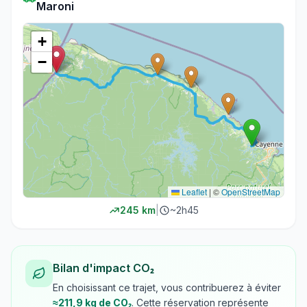
Maroni
+
−
Leaflet
|
©
OpenStreetMap
245
km
|
~
2h45
Bilan d'impact CO₂
En choisissant ce trajet, vous contribuerez à éviter
≈
211,9
kg de CO₂
. Cette réservation représente