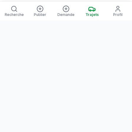
Recherche
Publier
Demande
Trajets
Profil
Yanaways
Yanaways est une plateforme de covoiturage dédiée à la
Guyane, partagez vos trajets. Voyagez autrement. Ensemble
sur la route, reliez les communes guyanaises.