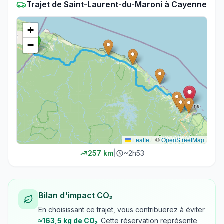
Trajet
de
Saint-Laurent-du-Maroni
à
Cayenne
+
−
Leaflet
|
©
OpenStreetMap
257
km
|
~
2h53
Bilan d'impact CO₂
En choisissant ce trajet, vous contribuerez à éviter
≈
163,5
kg de CO₂
. Cette réservation représente