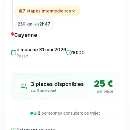
7
étape
s
intermédiaire
s
•
250
km
2h47
Cayenne
dimanche 31 mai 2026
10:00
Passé
25 €
3 places disponibles
sur
3
au départ
par place
2
personne
s
consulte
nt
ce trajet