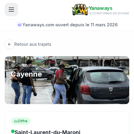
Aller au contenu principal
Yanaways
LE COVOITURAGE EN GUYANE
Yanaways.com ouvert depuis le 11 mars 2026
Retour aux trajets
Destination
Cayenne
Offre
Saint-Laurent-du-Maroni