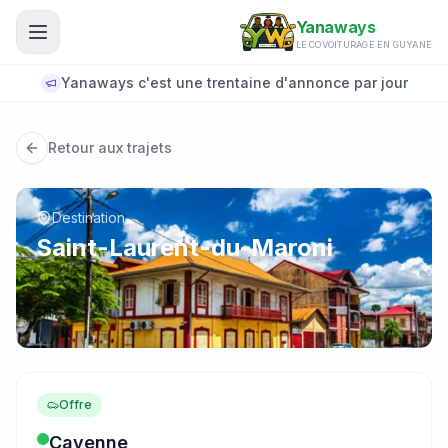
Aller au contenu principal
Yanaways
LE COVOITURAGE EN GUYANE
Yanaways c'est une trentaine d'annonce par jour
Retour aux trajets
Destination
Saint-Laurent-du-Maroni
Offre
Cayenne