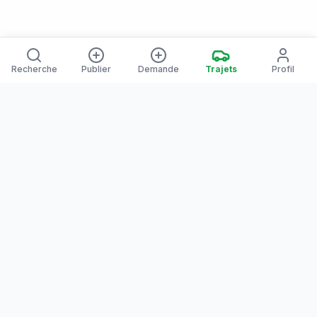
Recherche
Publier
Demande
Trajets
Profil
Yanaways
Yanaways est une plateforme de covoiturage dédiée à la
Guyane, partagez vos trajets. Voyagez autrement. Ensemble