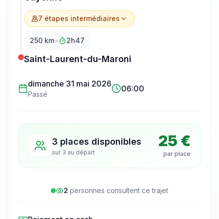
7
étape
s
intermédiaire
s
•
250
km
2h47
Saint-Laurent-du-Maroni
dimanche 31 mai 2026
06:00
Passé
25 €
3 places disponibles
sur
3
au départ
par place
2
personne
s
consulte
nt
ce trajet