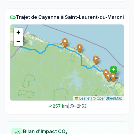
Trajet
de
Cayenne
à
Saint-Laurent-du-Maroni
+
−
Leaflet
|
©
OpenStreetMap
257
km
|
~
2h53
Bilan d'impact CO₂