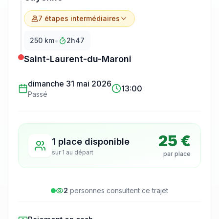
7
étape
s
intermédiaire
s
•
250
km
2h47
Saint-Laurent-du-Maroni
dimanche 31 mai 2026
13:00
Passé
25 €
1 place disponible
sur
1
au départ
par place
2
personne
s
consulte
nt
ce trajet