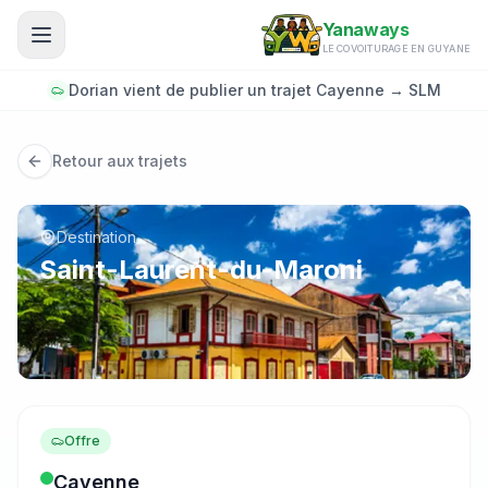
Aller au contenu principal
Yanaways
LE COVOITURAGE EN GUYANE
Dorian vient de publier un trajet Cayenne → SLM
Retour aux trajets
Destination
Saint-Laurent-du-Maroni
Offre
Cayenne