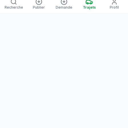
Recherche
Publier
Demande
Trajets
Profil
Yanaways
Yanaways est une plateforme de covoiturage dédiée à la
Guyane, partagez vos trajets. Voyagez autrement. Ensemble
sur la route, reliez les communes guyanaises.
Notre communauté