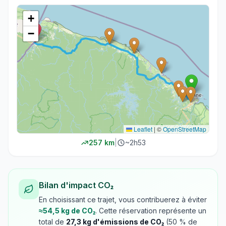
+
−
Leaflet
|
©
OpenStreetMap
257
km
|
~
2h53
Bilan d'impact CO₂
En choisissant ce trajet, vous contribuerez à éviter
≈
54,5
kg de CO₂
. Cette réservation représente un
total de
27,3
kg d'émissions de CO₂
(
50
% de