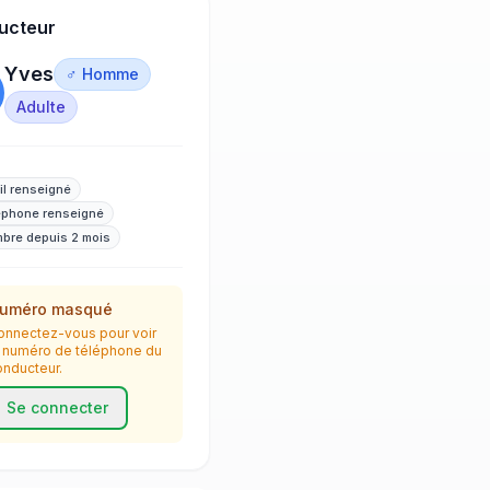
ucteur
Yves
♂ Homme
Adulte
il renseigné
éphone renseigné
bre depuis 2 mois
uméro masqué
onnectez-vous pour voir
e numéro de téléphone du
onducteur.
Se connecter