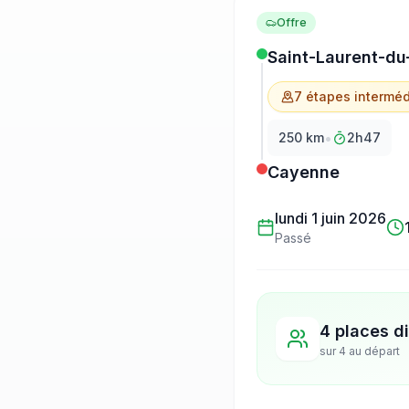
Offre
Saint-Laurent-du
7
étape
s
interméd
•
250
km
2h47
Cayenne
lundi 1 juin 2026
Passé
4 places d
sur
4
au départ