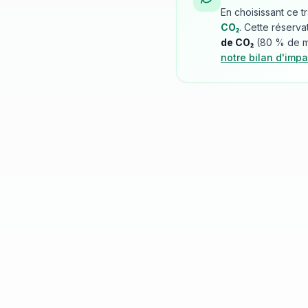
En choisissant ce t
CO₂
. Cette réserva
de CO₂
(
80
% de mo
notre bilan d'impa