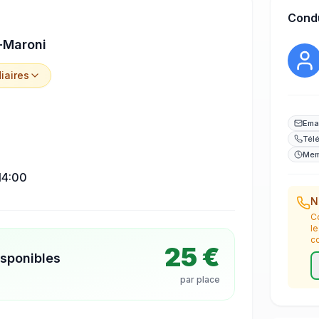
Cond
-Maroni
iaire
s
Ema
Tél
Mem
14:00
N
C
l
c
25 €
isponibles
par place