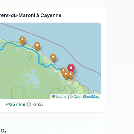
rent-du-Maroni
à
Cayenne
Leaflet
|
©
OpenStreetMap
257
km
|
~
2h53
CO₂