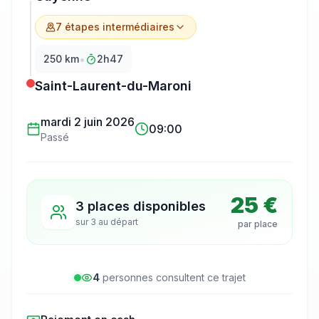
7
étape
s
intermédiaire
s
•
250
km
2h47
Saint-Laurent-du-Maroni
mardi 2 juin 2026
09:00
Passé
25 €
3 places disponibles
sur
3
au départ
par place
4
personne
s
consulte
nt
ce trajet