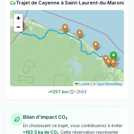
Trajet
de
Cayenne
à
Saint-Laurent-du-Maroni
+
−
Leaflet
|
©
OpenStreetMap
257
km
|
~
2h53
Bilan d'impact CO₂
En choisissant ce trajet, vous contribuerez à éviter
≈
163,5
kg de CO₂
. Cette réservation représente