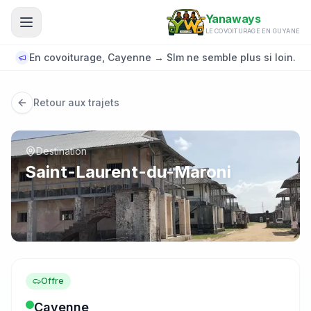
Aller au contenu principal
Yanaways
LE COVOITURAGE EN GUYANE
En covoiturage, Cayenne → Slm ne semble plus si loin.
Retour aux trajets
Destination
Saint-Laurent-du-Maroni
Offre
Cayenne