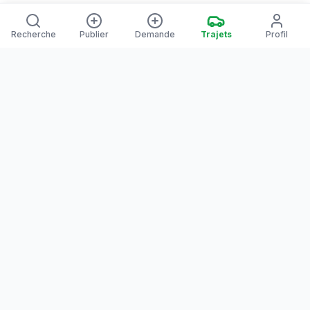
Recherche
Publier
Demande
Trajets
Profil
Yanaways
Yanaways est une plateforme de covoiturage dédiée à la
Guyane, partagez vos trajets. Voyagez autrement. Ensemble
sur la route, reliez les communes guyanaises.