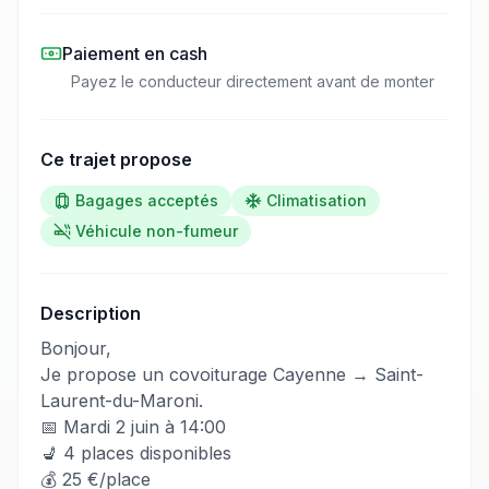
Paiement en cash
Payez le conducteur directement avant de monter
Ce trajet propose
Bagages acceptés
Climatisation
Véhicule non-fumeur
Description
​‌​‍​‌‌​​​‌‌​‌‌​‌‌​‌​‌‌‌​​​​​‌‌‌​‌‌‌​‌‌​​‌​​​‌‌‌​‌​‌​‌‌​‌‌​‌​‌‌​​‌​‌​‌‌​‌‌‌​​​‌‌​​​​​​‌‌​​​​​​‌‌​​​​​​‌‌​​​‌​‌‌​‌‌​​​​‌‌​​​‌​​‌‌​​​​​​‌‌​‌​​​​‌‌​‌​‌​‌‌‌​​​​​​‌‌​‌​‌​‌‌‌​​‌‌​​‌‌​‌​​​‌‌​​‌‌​​‌‌‌​‌‌‌​‌‌​​​‌‌‍Bonjour,
Je propose un covoiturage Cayenne → Saint-
Laurent-du-Maroni.
📅 Mardi 2 juin à 14:00
💺 4 places disponibles
💰 25 €/place