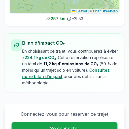
Leaflet
|
©
OpenStreetMap
257
km
|
~
2h53
Bilan d'impact CO₂
En choisissant ce trajet, vous contribuerez à éviter
≈
224,1
kg de CO₂
. Cette réservation représente
un total de
11,2
kg d'émissions de CO₂
(
80
% de
moins qu'un trajet solo en voiture).
Consultez
notre bilan d'impact
pour des détails sur la
méthodologie.
Connectez-vous pour réserver ce trajet
Se connecter