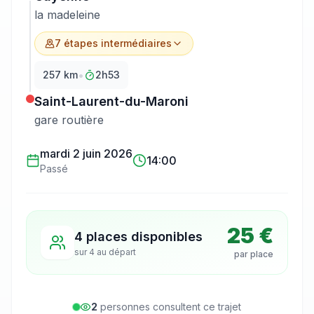
la madeleine
7
étape
s
intermédiaire
s
•
257
km
2h53
Saint-Laurent-du-Maroni
gare routière
mardi 2 juin 2026
14:00
Passé
25 €
4 places disponibles
sur
4
au départ
par place
2
personne
s
consulte
nt
ce trajet