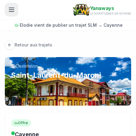
Aller au contenu principal
Yanaways
LE COVOITURAGE EN GUYANE
Elodie vient de publier un trajet SLM → Cayenne
Retour aux trajets
Destination
Saint-Laurent-du-Maroni
Offre
Cayenne