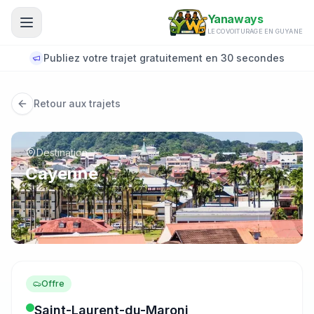
Aller au contenu principal
Yanaways
LE COVOITURAGE EN GUYANE
Publiez votre trajet gratuitement en 30 secondes
Retour aux trajets
Destination
Cayenne
Offre
Saint-Laurent-du-Maroni