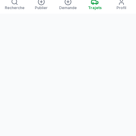
Recherche
Publier
Demande
Trajets
Profil
Yanaways
Yanaways est une plateforme de covoiturage dédiée à la
Guyane, partagez vos trajets. Voyagez autrement. Ensemble
sur la route, reliez les communes guyanaises.
Notre communauté