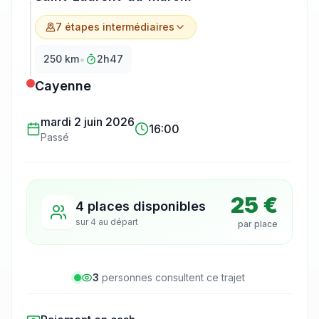
7
étape
s
intermédiaire
s
•
250
km
2h47
Cayenne
mardi 2 juin 2026
16:00
Passé
25 €
4 places disponibles
sur
4
au départ
par place
3
personne
s
consulte
nt
ce trajet