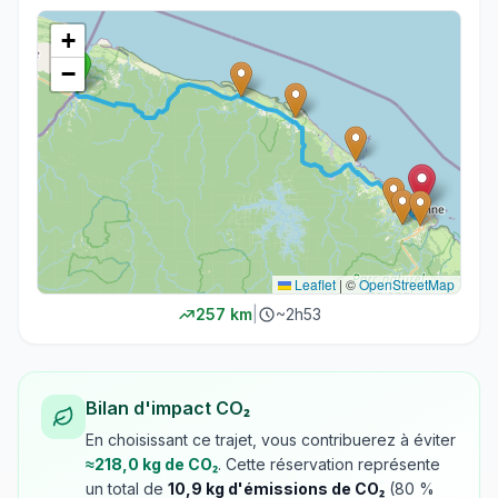
+
−
Leaflet
|
©
OpenStreetMap
257
km
|
~
2h53
Bilan d'impact CO₂
En choisissant ce trajet, vous contribuerez à éviter
≈
218,0
kg de CO₂
. Cette réservation représente
un total de
10,9
kg d'émissions de CO₂
(
80
%