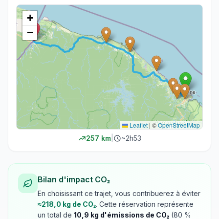
+
−
Leaflet
|
©
OpenStreetMap
257
km
|
~
2h53
Bilan d'impact CO₂
En choisissant ce trajet, vous contribuerez à éviter
≈
218,0
kg de CO₂
. Cette réservation représente
un total de
10,9
kg d'émissions de CO₂
(
80
%