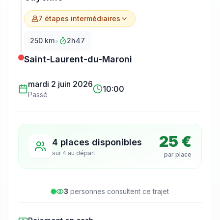
7
étape
s
intermédiaire
s
•
250
km
2h47
Saint-Laurent-du-Maroni
mardi 2 juin 2026
10:00
Passé
25 €
4 places disponibles
sur
4
au départ
par place
3
personne
s
consulte
nt
ce trajet