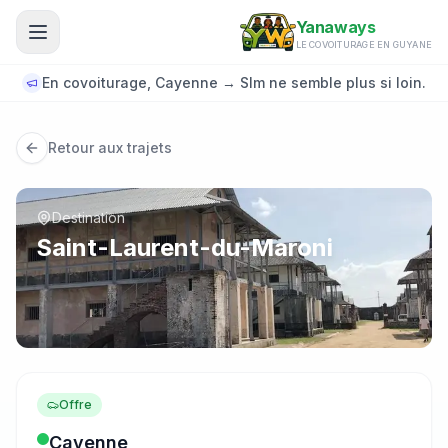
Aller au contenu principal
Yanaways
LE COVOITURAGE EN GUYANE
En covoiturage, Cayenne → Slm ne semble plus si loin.
Retour aux trajets
Destination
Saint-Laurent-du-Maroni
Offre
Cayenne