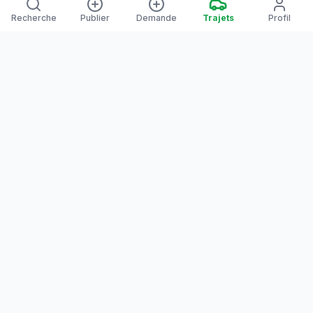
Recherche
Publier
Demande
Trajets
Profil
Yanaways
Yanaways est une plateforme de covoiturage dédiée à la
Guyane, partagez vos trajets. Voyagez autrement. Ensemble
sur la route, reliez les communes guyanaises.
Notre communauté